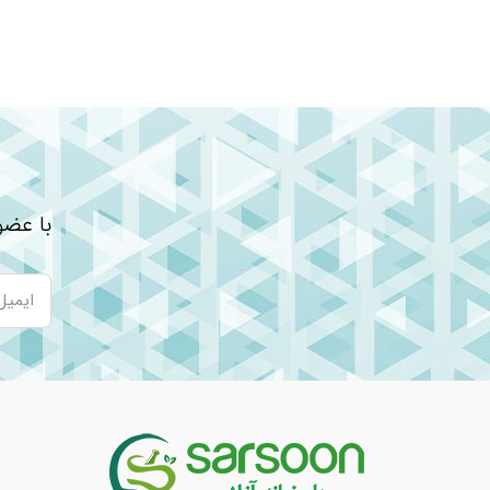
لوسین
۹,۵
پرولین
۳,۶
تیروزین
۲,۹
*نیاز مصرف روزانه از طرف شرکت سازنده مشخص ن
**درصد مصرف روزانه از طرف شرکت سازنده مشخص
g = گرم / mg = میلی گرم / µg یا mcg = میکروگرم / IU = واحد بین المللی
با عضو
نوشته های مرتبط:
بهترین روش برای تقویت حافظه
عوارض قرص اورژانسی بعد رابطه
نشانه های سنگ کلیه و راه های درمان
راه های پیشگیری از بیماری های قلبی
چگونه از داروها و محصولات بهداشتی به طور ای
راهنمای خرید داروهای بدون نسخه