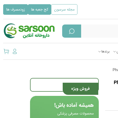
مجله سرسون
کج جعبه ها
زودمصرف ها
برندها
Pharma
فروش ویژه