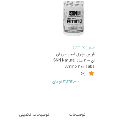
آمینو ( Amino )
قرص نچرال آمینو اس ان
ان 300 عدد SNN Natural
Amino 300 Tabs
(0)
3,696,000
تومان
توضیحات
توضیحات تکمیلی