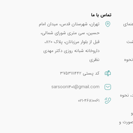
تماس با ما
نمای
تهران، شهرستان قدس، میدان امام
حسین، سی متری شورای شمالی،
پشت
قبل از بلوار مرزبانان، پلاک 820،
داروخانه شبانه روزی دکتر مهدی
نحوه
نظری
کد پستی 3753111442
sarsoon1401@gmail.com
امین E 400؛ فواید، نحوه
021-46810061
و
صورت و