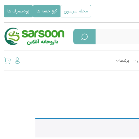
مجله سرسون
کج جعبه ها
زودمصرف ها
برندها