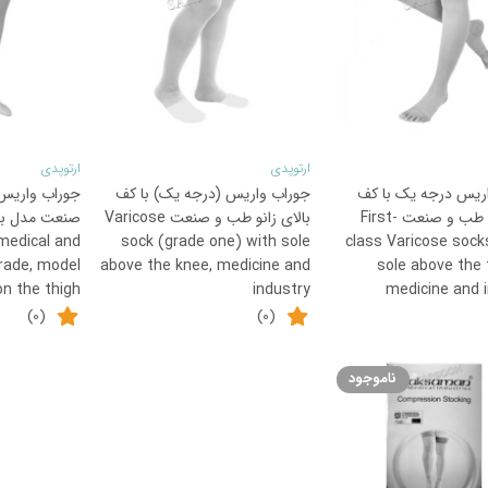
ارتوپدی
ارتوپدی
ریس درجه یک با کف
جوراب واریس (درجه یک) با کف
جوراب واریس
این
این
بالای ران طب و صنعت First-
بالای زانو طب و صنعت Varicose
صنعت مدل بد
محصول
محصول
medical and
sock (grade one) with sole
class Varicose sock
دارای
دارای
grade, model
above the knee, medicine and
sole above the 
n the thigh
industry
medicine and 
انواع
انواع
(0)
(0)
مختلفی
مختلفی
می
می
ناموجود
باشد.
باشد.
گزینه
گزینه
ها
ها