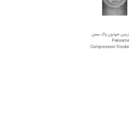
ممکن
ممکن
است
است
در
در
صفحه
صفحه
اریس جودون پاک سمن
محصول
محصول
۱۱۳ Paksaman
انتخاب
انتخاب
Compression Stocki
شوند
شوند