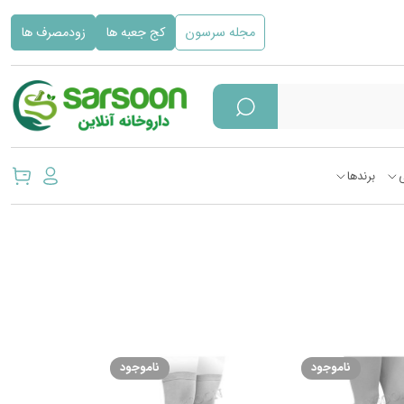
مجله سرسون
کج جعبه ها
زودمصرف ها
برندها
ناموجود
ناموجود