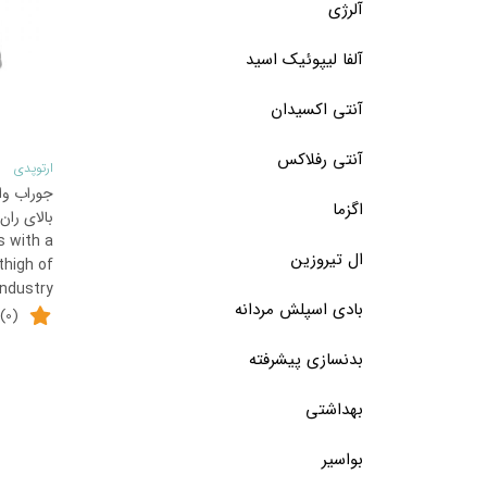
آلرژی
آلفا لیپوئیک اسید
آنتی اکسیدان
آنتی رفلاکس
ارتوپدی
جوراب وا
این
اگزما
محصول
s with a
ال تیروزین
دارای
thigh of
industry
انواع
بادی اسپلش مردانه
(0)
مختلفی
بدنسازی پیشرفته
می
باشد.
بهداشتی
گزینه
ها
بواسیر