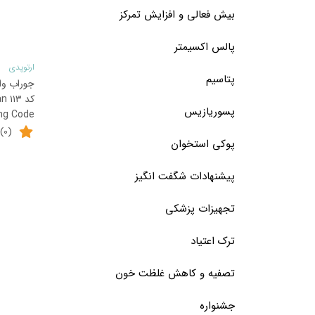
ممکن
بیش فعالی و افزایش تمرکز
است
در
پالس اکسیمتر
صفحه
ارتوپدی
پتاسیم
جوراب و
محصول
کد 
انتخاب
پسوریازیس
ng Code
شوند
(0)
پوکی استخوان
پیشنهادات شگفت انگیز
تجهیزات پزشکی
ترک اعتیاد
تصفیه و کاهش غلظت خون
جشنواره