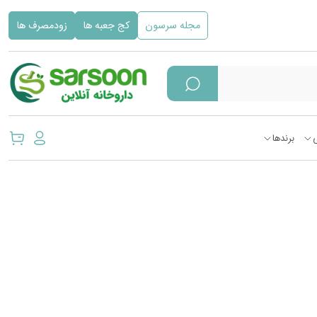
مجله سرسون
کج جعبه ها
زودمصرف ها
برندها