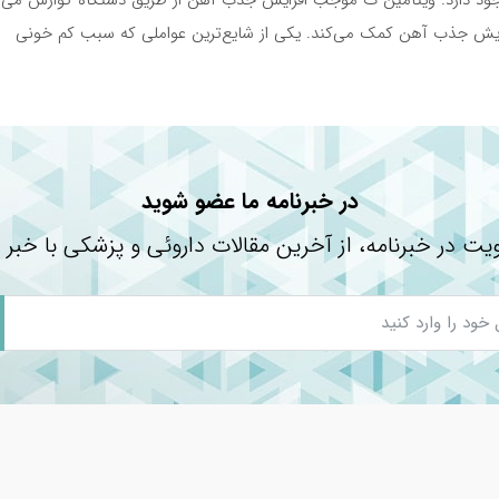
ل نیز به افزایش جذب آهن کمک می‌کند. یکی از شایع‌ترین عواملی که سبب کم خونی
ولید شده‌ است، خواص و ویژگی‌های فراوانی دارد که در ادامه به بررسی آنها
در خبرنامه ما عضو شوید
دن خون مانند اهداء خون، زخم و یا تزریق
یت در خبرنامه، از آخرین مقالات داروئی و پزشکی با خبر 
از جمله آهن، سوکروزومیال (آیرون پیروفسفات، نشاسته، برنج پری ژلاتینه،