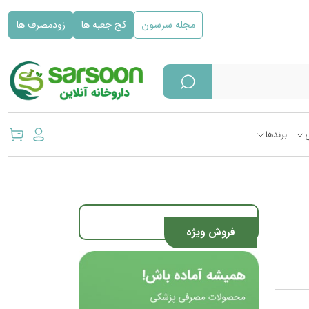
مجله سرسون
کج جعبه ها
زودمصرف ها
برندها
فروش ویژه