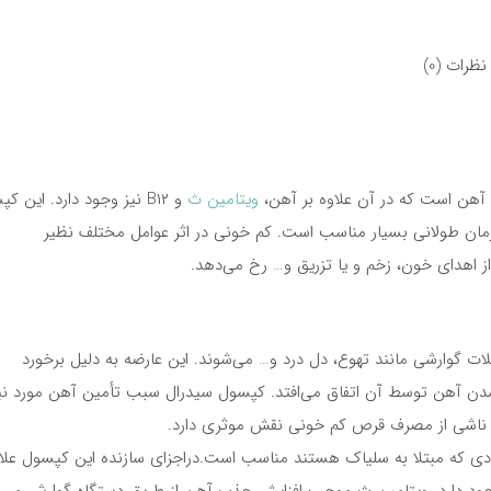
نظرات (0)
آهن است که در آن علاوه بر آهن،
ویتامین ث
و B۱۲ نیز وجود دارد. این ک
 زمان طولانی بسیار مناسب است. کم خونی در اثر عوامل مختلف نظیر
ز اهدای خون، زخم و یا تزریق و… رخ می‌دهد.
ات گوارشی مانند تهوع، دل درد و… می‌شوند. این عارضه به دلیل برخورد
دن آهن توسط آن اتفاق می‌افتد. کپسول سیدرال سبب تأمین آهن مورد نیا
ی ناشی از مصرف قرص کم خونی نقش موثری دارد.
ادی که مبتلا به سلیاک هستند مناسب است‌.دراجزای سازنده این کپسول علاو
زومیال، ویتامین ث و ویتامین ب ۱۲ نیز وجود دارد. ویتامین ث موجب افزایش جذب آهن از طریق دستگاه گوارش م