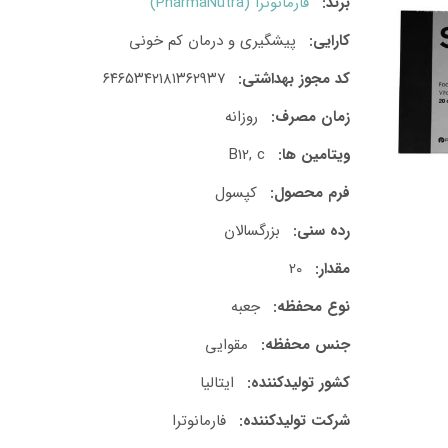
برند:
فارمانوترا (PharmaNutra)
کارایی:
پیشگیری و درمان کم خونی
کد مجوز بهداشتی:
۶۴۶۵۳۴۲۱۸۱۳۶۲۹۳۷
زمان مصرف:
روزانه
ویتامین ها:
B12, c
فرم محصول:
کپسول
رده سنی:
بزرگسالان
مقدار:
20
نوع محفظه:
جعبه
جنس محفظه:
مقوایی
کشور تولید‎کننده:
ایتالیا
شرکت تولید‎کننده:
فارمانوترا