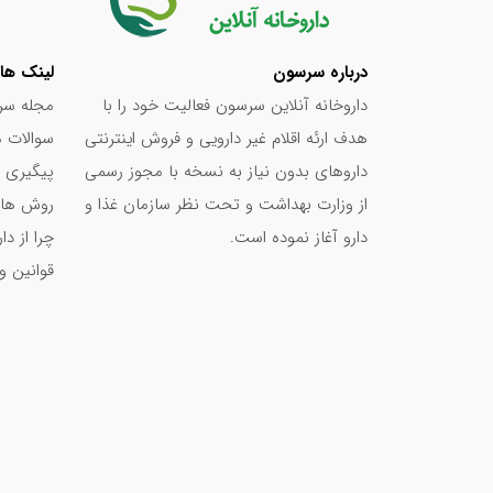
ژلاتین خوراکی، میکروکریستالین سلولز، هیدروکسی پ
درباره سرسون
لینک ها
دهنده دی اکسید تیتانیوم تولید شده است.
داروخانه آنلاین سرسون فعالیت خود را با
مجله سر
هدف ارئه اقلام غیر دارویی و فروش اینترنتی
سوالات م
نتیجه گیری
داروهای بدون نیاز به نسخه با مجوز رسمی
پیگیری 
کپسول سیدرال برای افرادی که دچار کم‌خونی هستند
از وزارت بهداشت و تحت نظر سازمان غذا و
روش های
دارو آغاز نموده است.
چرا از د
نیاز بدن را تامین می‌کند. در این مقاله ما سعی کردی
قوانین و
نوشته های مرتبط:
دلایل فقر آهن و راه حل آن
قرص فولیک اسید برای چیست؟ + بهترین زمان
داروهای ضد التهاب و آسیب های آن بر سیستم
نشانه‌های کمبود ویتامین E + عوارض کمبود ویتامین E
دلایل و درمان درد معده