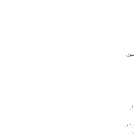
پسول
ز
ه بر
ی‌شود.