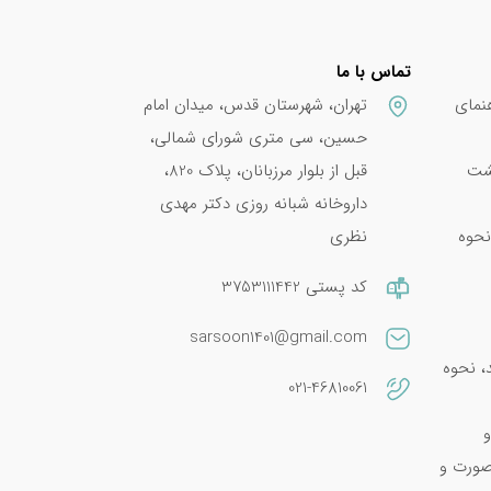
 رنگ
تماس با ما
نمای
تهران، شهرستان قدس، میدان امام
حسین، سی متری شورای شمالی،
پشت
قبل از بلوار مرزبانان، پلاک 820،
داروخانه شبانه روزی دکتر مهدی
هن مورد
نحوه
نظری
م.
کد پستی 3753111442
sarsoon1401@gmail.com
امین E 400؛ فواید، نحوه
021-46810061
و
صورت و