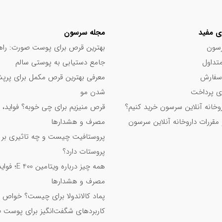
سوکرواسترهای اسید چرب، لسیتین آفتابگردان، شربت گلوکز، پروتئین‌های شیر، تری کلسیم فسفات)، ویتامین ث، ویتامین ب ۱۲،
روپیل متیل سلولز، منیزیم استئارات گیاهی، سیلیکون دی اکساید و همچنین
ی مفید
مجله سرسون
سون
بهترین قرص برای پوست صورت: راه
تداول
جامع دستیابی به پوستی سالم
سفارش
معرفی بهترین قرص مکمل برای پر
 بسیار مناسب است. همچنین در کمک به درمان و پیشگیری از کم خونی نیز
 پرداخت
شدن مو
نقش موثری دارد. این محصول به علت برخورداری از ویتامین ث و ویتامین ب12، سبب جذب آهن می‌شود. به همین علت آ
اروخانه آنلاین سرسون خرید کنیم؟
قرص منیزیم برای چی خوبه؟ فواید، 
م که شما را با خواص و ویژگی‌های کپسول سیدرال کلاسیک فارمانوترا آشنا کنی
 مقررات داروخانه آنلاین سرسون
مصرف و هشدارها
پروستافیت چیست و چه تاثیری بر
پروستات دارد؟
همه چیز درباره ویت
 مصرف قرص فولیک اسید
مصرف و هشدارها
 گوارش
پماد کالاندولا برای چیست؟ خواص 
کاربردهای شگفت‌انگیز برای پوست 