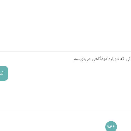
دستیابی به…
 مصرف قرص فولیک اسید
|…
انی که دوباره دیدگاهی می‌نویسم.
 گوارش
36
%