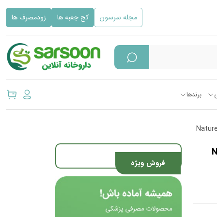
مجله سرسون
کج جعبه ها
زودمصرف ها
برندها
Nature
فروش ویژه