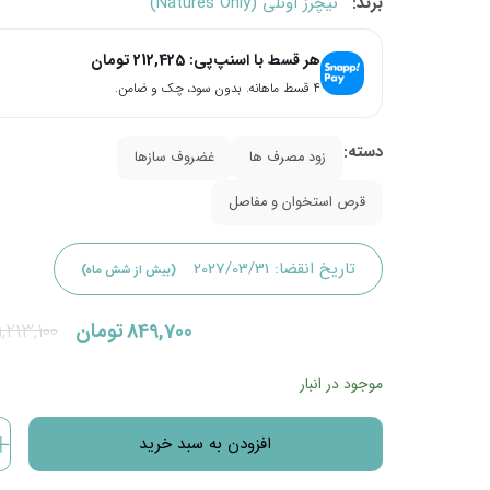
برند:
نیچرز اونلی (Natures Only)
هر قسط با اسنپ‌پی:
212,425
تومان
۴ قسط ماهانه. بدون سود، چک و ضامن.
دسته:
زود مصرف ها
غضروف سازها
قرص استخوان و مفاصل
تاریخ انقضا:
2027/03/31
(بیش از شش ماه)
قیمت
قیمت
849,700
تومان
1,213,100
فعلی:
اصلی:
موجود در انبار
849,700تومان.
1,213,100تومان
افزودن به سبد خرید
بود.
قرص