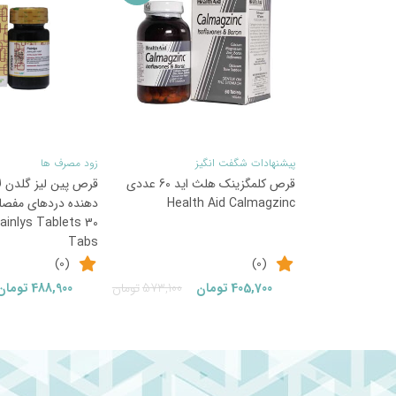
پیشنهادات شگفت انگیز
زود مصرف ها
قرص کلمگزینک هلث اید 60 عددی
قرص پین لیز گلدن 
Health Aid Calmagzinc
ainlys Tablets 30
Tabs
(0)
(0)
قیمت
قیمت
405,700
تومان
573,100
تومان
488,900
تومان
فعلی:
اصلی:
405,700تومان.
573,100تومان
بود.