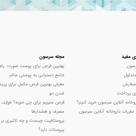
.
تأثیرگذاری بلندمدت: با مصرف مستمر و منظم بسته 32 عددی، می‌توانید از مزایای بلندمدت ترکیبات مؤثر این مکمل، از 
صاب و عضلات و تقویت سیستم ایمنی بدن بهره‌مند شوید.
ترکیبات مؤثر: حاوی منیزیم، ویتامین‌های گروه B، ویتامین C و کوآنزیم Q10 برای رفع خستگی، افزایش انرژی، تقویت 
ی مفید
مجله سرسون
سون
بهترین قرص برای پوست صورت: راه
لامت سینا، یکی از معتبرترین تولیدکنندگان مکمل‌های غذایی در ایران، با
تداول
جامع دستیابی به پوستی سالم
سفارش
معرفی بهترین قرص مکمل برای پر
 پرداخت
شدن مو
ی بزرگسالان، ورزشکاران، افراد فعال و کسانی که به دنبال ارتقای سطح سلا
اروخانه آنلاین سرسون خرید کنیم؟
قرص منیزیم برای چی خوبه؟ فواید، 
 مقررات داروخانه آنلاین سرسون
مصرف و هشدارها
پروستافیت چیست و چه تاثیری بر
پروستات دارد؟
لیستیکا، سرمایه‌ای برای سلامتی آینده خود رقم می‌زنید. این مکمل با ترکیباتی قد