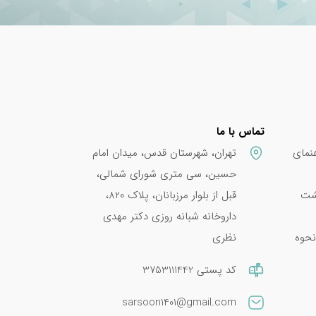
جمله
حافظه و
تماس با ما
نمای
تهران، شهرستان قدس، میدان امام
حسین، سی متری شورای شمالی،
پشت
قبل از بلوار مرزبانان، پلاک 820،
داروخانه شبانه روزی دکتر مهدی
مت و
نحوه
نظری
کد پستی 3753111442
sarsoon1401@gmail.com
رتمند