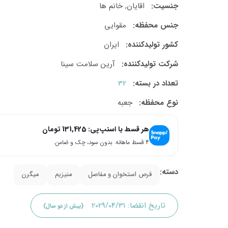
جنسیت:
اقایان, خانم ها
جنس محفظه:
مقوایی
کشور تولید‎کننده:
ایران
شرکت تولید‎کننده:
آرین سلامت سینا
تعداد در بسته:
32
نوع محفظه:
جعبه
هر قسط با اسنپ‌پی:
131,425
تومان
۴ قسط ماهانه. بدون سود، چک و ضامن.
دسته:
قرص استخوان و مفاصل
منیزیم
میگرن
تاریخ انقضا:
2029/04/31
(بیش از دو سال)