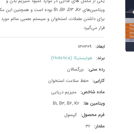
یکی از مکمل های غذایی در موارد کمبود منیزیم بدن و
ویتامین‌های B۱ ،B۶ ،D۳ ،K۲ بوده است و همچنین این
برای داشتن عضلات، استخوان و سیستم عصبی سالم مورد ا
قرار می‌گیرد.
ابعاد:
9×3×13
برند:
هولیستیکا (Holistica)
رده سنی:
بزرگسالان
کارایی:
حفظ سلامت استخوان
ماده شاخص:
منیزیم دریایی
ویتامین ها:
B1, B3, B6, K۲
فرم محصول:
کپسول
مقدار:
32