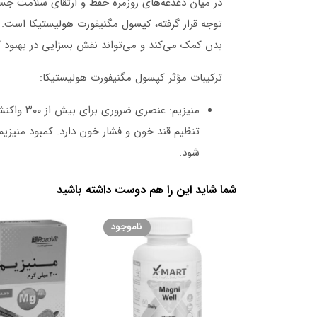
در میان دغدغه‌های روزمره حفظ و ارتقای سلامت جسما
توجه قرار گرفته، کپسول مگنیفورت هولیستیکا است. ای
بدن کمک می‌کند و می‌تواند نقش بسزایی در بهبود ک
ترکیبات مؤثر کپسول مگنیفورت هولیستیکا:
منیزیم: 
تنظیم قند خون و فشار خون دارد. کمبود منیز
شود.
ویتامین‌های گروه B: این گروه ا
شما شاید این را هم دوست داشته باشید
B می‌تواند منجر به خستگی، بی‌حوصلگی، ضعف حافظه و اختلالات عصبی شود.
ویتامین C: یک آنتی‌اکسیدان قوی است ک
ناموجود
ویتامین C همچنین در تقویت سیستم ایمنی بدن و جذب آهن نقش دارد.
کوآنزیم Q10: ترکیبی مهم برای تولید انرژی در سلول‌ها است و به بهبود عملکرد قلب، عضلات و سیستم ایمنی کمک می‌کند.
مزایای مصرف کپسول مگنیفورت هولیستیکا: