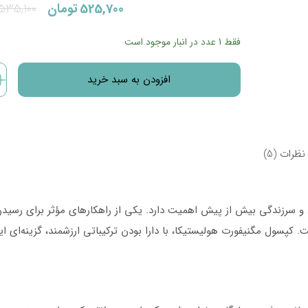
قیمت
قیمت
525,700
تومان
535,100
فعلی:
اصلی:
فقط 1 عدد در انبار موجود است
525,700تومان.
535,100تومان
افزودن به سبد خرید
بود.
کپسول
مگنیفورت
هولیستیکا
32
نظرات (5)
عددی
Holistica
 و سرزندگی بیش از پیش اهمیت دارد. یکی از راهکارهای مؤثر برای رسیدن
Magniforte
کپسول مگنیفورت هولیستیکا، با دارا بودن ترکیباتی ارزشمند، گزینه‌ای اید
32
Cap
عدد