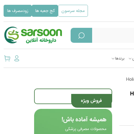
مجله سرسون
کج جعبه ها
زودمصرف ها
برندها
Holisti
فروش ویژه