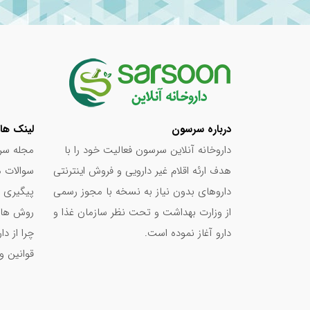
داشته باشید و مصرف شما منظم و پیوسته باشد
افزایش انرژی، کاهش خستگی، بهبود عملکرد اع
ویژگی‌های برجسته کپسول مگنیفورت هولیستیکا:
درباره سرسون
لینک ها
تمرکز و ارتقای سلامت عمومی.
داروخانه آنلاین سرسون فعالیت خود را با
مجله سر
تولید داخل با کیفیت بالا: محصول شرکت آرین س
هدف ارئه اقلام غیر دارویی و فروش اینترنتی
سوالات م
رعایت استانداردهای بین‌المللی.
داروهای بدون نیاز به نسخه با مجوز رسمی
پیگیری 
مصرف آسان: روزانه 1 الی 2 عدد کپسول همراه با وعده غذایی و به راحتی قابل بلع.
از وزارت بهداشت و تحت نظر سازمان غذا و
روش های
مناسب برای گروه‌های مختلف: قابل استفاده برا
دارو آغاز نموده است.
چرا از د
انرژی خود هستند.
قوانین و
حفظ انرژی و ارتقای سلامت، در دستان شماست!
با خرید بسته 32 عددی کپسول مگنیفورت هو