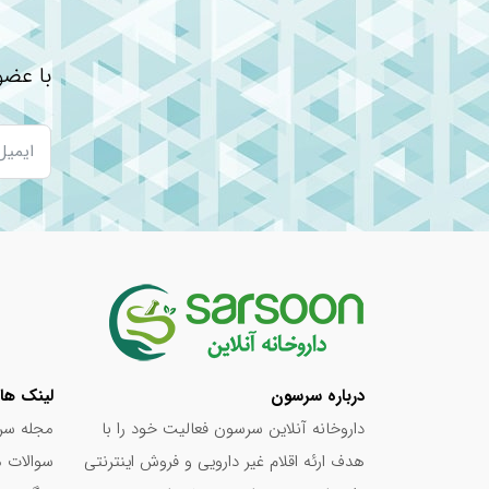
دلایل و درمان درد معده
ورم معده چیست؟ بهترین روش درمان ورم معده
با عضو
چه قرصی سردرد را کاهش می دهد؟ + معرفی 10 دارو برای…
داروهای پرکاربرد برای تسکین دردهای عضلانی
داروهای ضد التهاب و آسیب های آن بر سیستم
درباره سرسون
لینک ها
داروخانه آنلاین سرسون فعالیت خود را با
مجله سر
هدف ارئه اقلام غیر دارویی و فروش اینترنتی
سوالات م