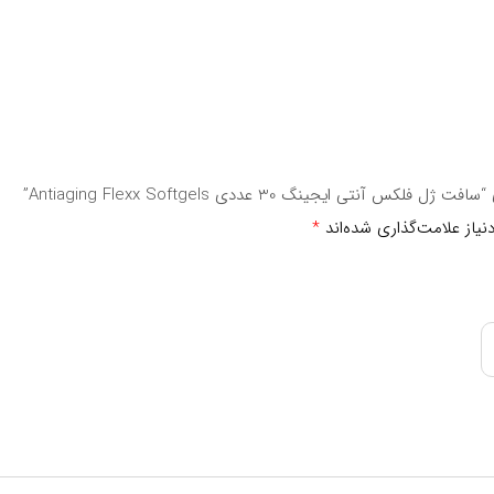
ورشید نگهداری شود.
بیماری نیست.
ی ایجینگ 30 عددی Antiaging Flexx Softgels”
یاز علامت‌گذاری شده‌اند
*
درصد نیاز مصرف روزانه
**
**
**
**