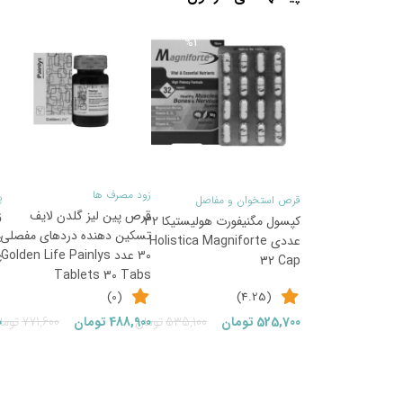
36
1
%
%
زود مصرف ها
پ
قرص استخوان و مفاصل
قرص پین لیز گلدن لایف
کپسول مگنیفورت هولیستیکا 32
تسکین دهنده دردهای مفصلی
عددی Holistica Magniforte
30 عدد Golden Life Painlys
c
32 Cap
Tablets 30 Tabs
(0)
(4.25)
قیمت
قیمت
525,700
تومان
535,100
تومان
488,900
تومان
771,600
توما
0
فعلی:
اصلی:
525,700تومان.
535,100تومان
بود.