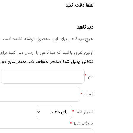
لطفا دقت کنید
در جای خشک و خنک و دور از دسترس اطفال و نور خ
دیدگاهها
این فرآورده جهت تشخیص، درمان و یا پیشگیری از 
هیچ دیدگاهی برای این محصول نوشته نشده است.
مصرف در دوران بارداری و شیردهی
اولین نفری باشید که دیدگاهی را ارسال می کنید برای “سافت ژل فلکس آنت
مصرف در بارداری و شیردهی ممنوع است.
نشانی ایمیل شما منتشر نخواهد شد.
بخش‌های موردن
جدول ترکیبات
نام
*
ترکیبات
مقدار در هر وعده روزانه
ایمیل
*
گلوکوزامین سولفات
۵۰۰mg
کندروئتین سولفات
۱۰۰mg
امتیاز شما
*
شارک کارتیلیج
۱۰۰mg
دیدگاه شما
*
عصاره گیاه بوسولیا
۱۰۰mg