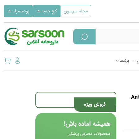
مجله سرسون
کج جعبه ها
زودمصرف ها
برندها
ددی Antiaging
فروش ویژه