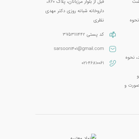
پشت
قبل از بلوار مرزبانان، پلاک 820،
داروخانه شبانه روزی دکتر مهدی
نحوه
نظری
کد پستی 3753111442
sarsoon1401@gmail.com
امین E 400؛ فواید، نحوه
021-46810061
و
صورت و