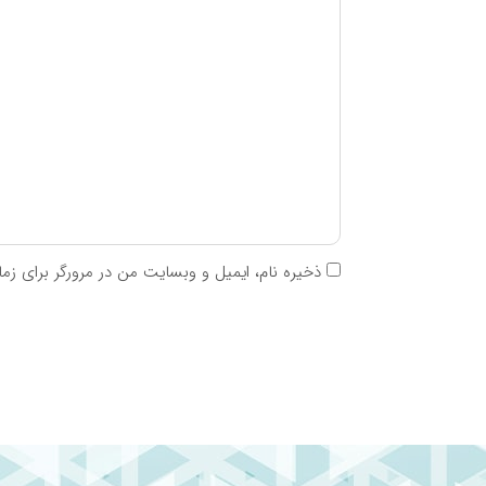
بروملین
۱۰۰mg
گیاه پنجه گربه
۲۰۰mg
یوکا
۱۰۰mg
بابونه
۱۰۰mg
عصاره پوست درخت بید
سفید
۵۰mg
ذخیره نام، ایمیل و وبسایت من در مرورگر برای زم
*نیاز مصرف روزانه از طرف شرکت سازنده مشخص ن
**درصد مصرف روزانه از طرف شرکت سازنده مشخص
g = گرم / mg = میلی گرم / µg یا mcg = میکروگرم / IU = واحد بین المللی
نوشته های مرتبط:
چرا معده ترش می‌کند؟ + بهترین روش درمان 