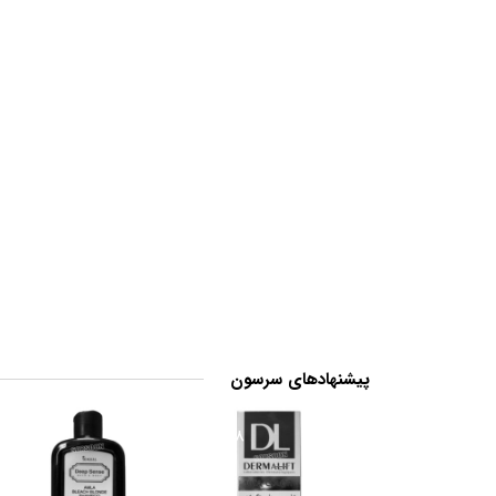
پیشنهادهای سرسون
2
8
%
%