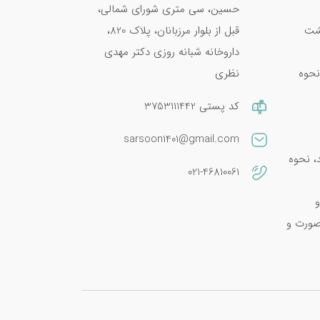
حسین، سی متری شورای شمالی،
پشت
قبل از بلوار مرزبانان، پلاک 820،
داروخانه شبانه روزی دکتر مهدی
نحوه
نظری
کد پستی 3753111442
sarsoon1401@gmail.com
امین E 400؛ فواید، نحوه
021-46810061
و
صورت و