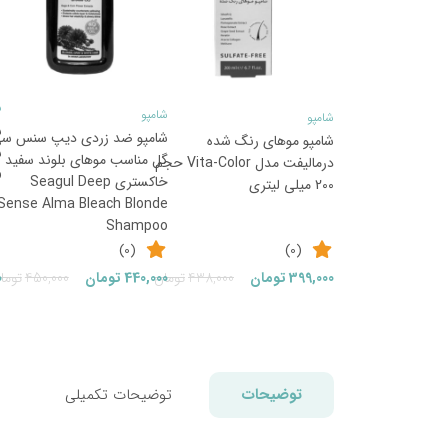
ش
شامپو
شامپو
ش
شامپو ضد زردی دیپ سنس س
شامپو موهای رنگ شده
گل مناسب موهای بلوند سفید و
درمالیفت مدل Vita-Color حجم
o
خاکستری Seagul Deep
200 میلی لیتری
Sense Alma Bleach Blonde
Shampoo
(0)
(0)
قیمت
قیمت
399,000
تومان
438,000
تومان
440,000
تومان
450,000
توما
0
فعلی:
اصلی:
399,000تومان.
438,000تومان
بود.
توضیحات
توضیحات تکمیلی