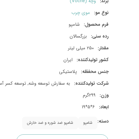
برند:
وچه (Voche)
نوع مو:
موی چرب
فرم محصول:
شامپو
رده سنی:
بزرگسالان
مقدار:
۲۵۰ میلی لیتر
کشور تولید‎کننده:
ایران
جنس محفظه:
پلاستیکی
شرکت تولید‎کننده:
به سفارش توسعه وشه, توسعه کسر آس
وزن:
299گرم
ابعاد:
6*5*19
دسته:
شامپو
شامپو ضد شوره و ضد خارش