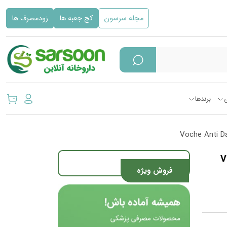
مجله سرسون
کج جعبه ها
زودمصرف ها
برندها
وچه Voche
فروش ویژه