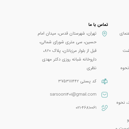
تماس با ما
نمای
تهران، شهرستان قدس، میدان امام
حسین، سی متری شورای شمالی،
پشت
قبل از بلوار مرزبانان، پلاک 820،
داروخانه شبانه روزی دکتر مهدی
نحوه
نظری
کد پستی 3753111442
sarsoon1401@gmail.com
امین E 400؛ فواید، نحوه
021-46810061
و
صورت و