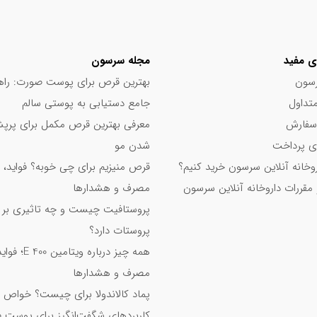
ی مفید
مجله سرسون
سون
بهترین قرص برای پوست صورت: راه
تداول
جامع دستیابی به پوستی سالم
سفارش
معرفی بهترین قرص مکمل برای پر
 پرداخت
شدن مو
اروخانه آنلاین سرسون خرید کنیم؟
قرص منیزیم برای چی خوبه؟ فواید، 
 مقررات داروخانه آنلاین سرسون
مصرف و هشدارها
پروستافیت چیست و چه تاثیری بر
پروستات دارد؟
همه چیز درباره ویت
مصرف و هشدارها
پماد کالاندولا برای چیست؟ خواص 
کاربردهای شگفت‌انگیز برای پوست 