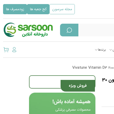
مجله سرسون
کج جعبه ها
زودمصرف ها
برندها
کپسول نرم ژلاتینی ویتامین D3 2000 واحد ویواتیون 30
فروش ویژه