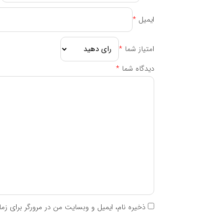
g = گرم / mg = میلی گرم / µg یا mcg = میکروگرم / IU = واحد بین المللی
ایمیل
*
نوشته های مرتبط:
امتیاز شما
*
معرفی بهترین ویتامین‌ها برای عضله‌سازی سریع 
بهترین قرص ضد بارداری بدون عوارض
دیدگاه شما
*
بهترین مولتی ویتامین برای خانم‌ ها
بهترین قرص برای پوست صورت: راهنمای جامع 
راهنمای بهترین زمان مصرف ویتامین ها
قرص ریتالین چیست؟ + فواید و عوارض
ذخیره نام، ایمیل و وبسایت من در مرورگر برای زم