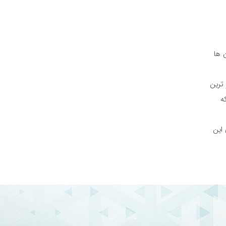
 ها
ترین
ه
این
مل