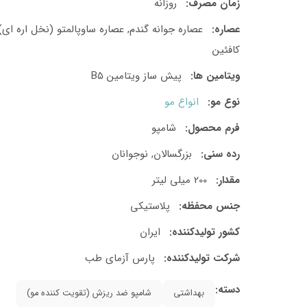
زمان مصرف:
روزانه
عصاره:
عصاره جوانه گندم, عصاره ساوپالمتو (نخل اره ای),
کافئین
ویتامین ها:
پیش ساز ویتامین B۵
نوع مو:
انواع مو
فرم محصول:
شامپو
رده سنی:
بزرگسالان, نوجوانان
مقدار:
200 میلی لیتر
جنس محفظه:
پلاستیکی
کشور تولید‎کننده:
ایران
شرکت تولید‎کننده:
پارس آزمای طب
دسته:
بهداشتی
شامپو ضد ریزش (تقویت کننده مو)