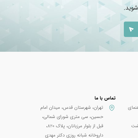
شوید.
 آن
 ها
 این
تماس با ما
نمای
تهران، شهرستان قدس، میدان امام
حسین، سی متری شورای شمالی،
پشت
قبل از بلوار مرزبانان، پلاک 820،
داروخانه شبانه روزی دکتر مهدی