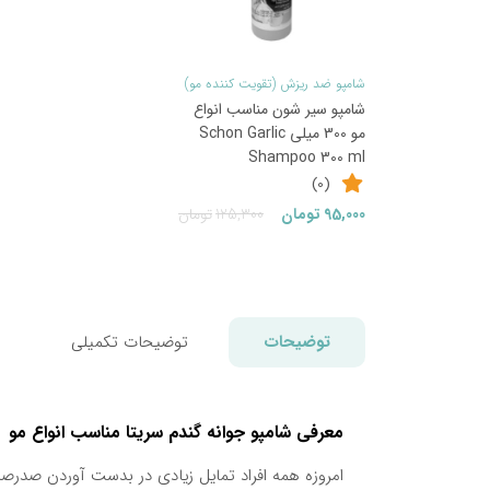
شامپو ضد ریزش (تقویت کننده مو)
شامپو سیر شون مناسب انواع
مو 300 میلی Schon Garlic
Shampoo 300 ml
(0)
قیمت
قیمت
95,000
تومان
125,300
تومان
فعلی:
اصلی:
95,000تومان.
125,300تومان
بود.
توضیحات
توضیحات تکمیلی
معرفی شامپو جوانه گندم سریتا مناسب انواع مو
امروزه همه افراد تمایل زیادی در بدست آوردن صدرصد