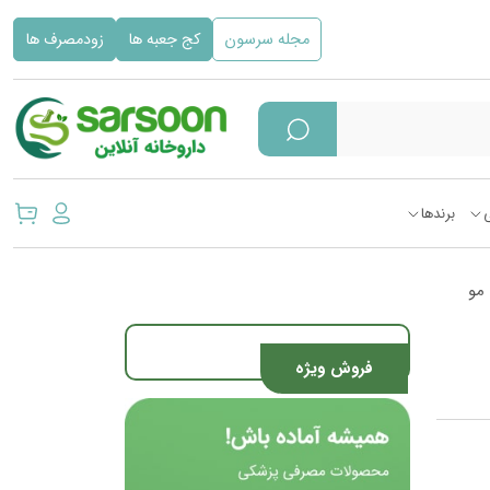
مجله سرسون
کج جعبه ها
زودمصرف ها
برندها
مو
فروش ویژه