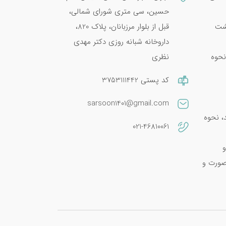
حسین، سی متری شورای شمالی،
پشت
قبل از بلوار مرزبانان، پلاک 820،
داروخانه شبانه روزی دکتر مهدی
نحوه
نظری
کد پستی 3753111442
sarsoon1401@gmail.com
امین E 400؛ فواید، نحوه
021-46810061
و
صورت و