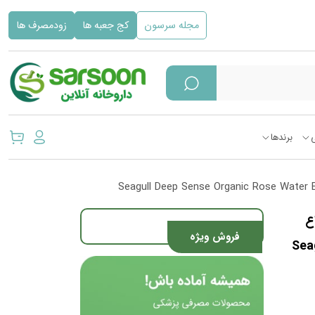
مجله سرسون
کج جعبه ها
زودمصرف ها
برندها
ع
فروش ویژه
Seag