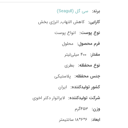
برند:
سی گل (Seagull)
کارایی:
کاهش التهاب, انرژی بخش
نوع پوست:
انواع پوست
فرم محصول:
محلول
مقدار:
۴۰۰ میلی‌لیتر
نوع محفظه:
بطری
جنس محفظه:
پلاستیکی
کشور تولید‎کننده:
ایران
شرکت تولید‎کننده:
لابراتوار دکتر اخوی
وزن:
453گرم
ابعاد:
6*6*18 سانتیمتر