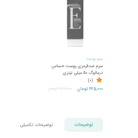
33
%
سرم پوست
سرم ضدقرمزی پوست حساس
درمالوگ 50 میلی لیتری
(0)
قیمت
قیمت
625,000
تومان
939,200
تومان
فعلی:
اصلی:
625,000تومان.
939,200تومان
بود.
توضیحات
توضیحات تکمیلی