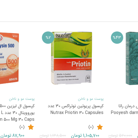
2
43
%
%
پوست مو و ناخن
پوست مو و ناخن
درمان راتا
کپسول پریوتین نوتراکس 30 عدد
Pooyesh darm
Nutrax Priotin 30 Capsules
یوروو
in 500 Mg 30 Caps
(0)
(0)
قیمت
قیمت
قیمت
قیمت
520,000
تومان
1,105,700
تومان
1,138,500
تومان
87,900
تومان