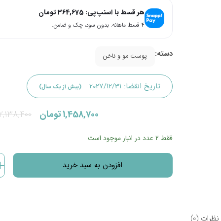
هر قسط با اسنپ‌پی:
364,675
تومان
۴ قسط ماهانه. بدون سود، چک و ضامن.
دسته:
پوست مو و ناخن
تاریخ انقضا:
2027/12/31
(بیش از یک سال)
قیمت
قیمت
1,458,700
تومان
2,138,400
فعلی:
اصلی:
فقط 2 عدد در انبار موجود است
1,458,700تومان.
2,138,400تومان
افزودن به سبد خرید
بود.
کپسول
رویال
بیوتی
یوروویتال
نظرات (0)