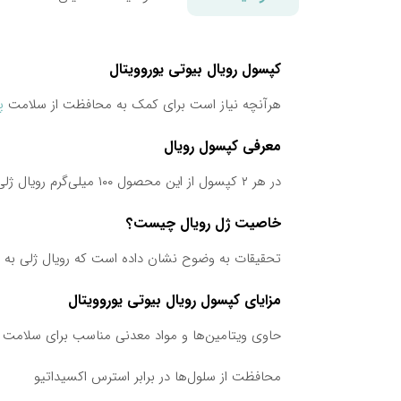
کپسول
رویال
بیوتی
یوروویتال
هرآنچه
نیاز
است
برای
کمک
به
محافظت
از
سلامت
پ
معرفی کپسول
رویال
در
هر
۲
کپسول
از
این
محصول
۱۰۰
میلی‌گرم
رویال
ژلی
خاصیت
ژل
رویال
چیست؟
تحقیقات
به
وضوح
نشان
داده‌
است
که
رویال
ژلی
به
مزایای
کپسول
رویال
بیوتی
یوروویتال
حاوی
ویتامین‌ها
و
مواد
معدنی
مناسب
برای
سلامت
محافظت
از
سلول‌ها
در
برابر
استرس
اکسیداتیو