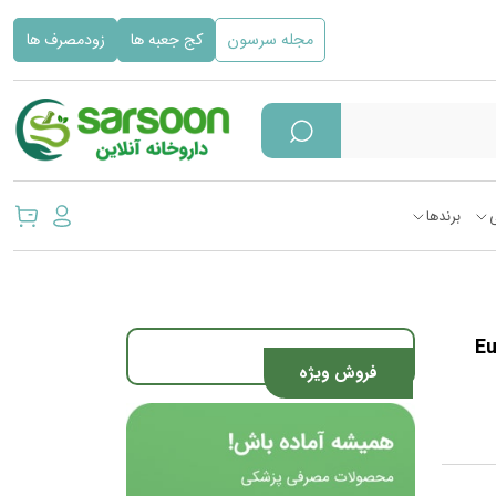
مجله سرسون
کج جعبه ها
زودمصرف ها
برندها
Eurho Vit
فروش ویژه