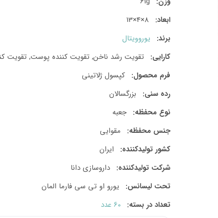
وزن:
61g
ابعاد:
8×4×13
برند:
یوروویتال
کارایی:
تقویت رشد ناخن, تقویت کننده پوست, تقویت کنن
فرم محصول:
کپسول ژلاتینی
رده سنی:
بزرگسالان
نوع محفظه:
جعبه
جنس محفظه:
مقوایی
کشور تولید‎کننده:
ایران
شرکت تولید‎کننده:
داروسازی دانا
تحت لیسانس:
یورو او تی سی فارما المان
تعداد در بسته:
60 عدد