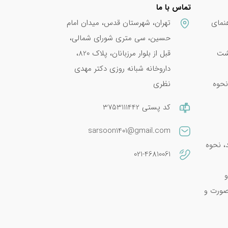
تماس با ما
نمای
تهران، شهرستان قدس، میدان امام
حسین، سی متری شورای شمالی،
پشت
قبل از بلوار مرزبانان، پلاک 820،
داروخانه شبانه روزی دکتر مهدی
نحوه
نظری
کد پستی 3753111442
sarsoon1401@gmail.com
امین E 400؛ فواید، نحوه
021-46810061
و
صورت و