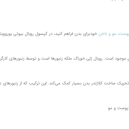
60
عدد
Eurho
Vital
وست،
مو
و
ناخن
خود
برای
بدن
فراهم
کنید،
در
کپسول
رویال
بیوتی
یوروویت
Royal
Beauty
60
موجود
است
.
رویال
ژلی
خوراک
ملکه
زنبورها
است
و
توسط
زنبورهای
کارگر
Caps
عدد
تحریک
ساخت
کلاژن
در
بدن
بسیار
کمک
می‌کند
.
این
ترکیب
که
از
زنبورهای
ع
پوست
و
مو