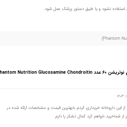
ل استفاده نشود و یا طیق دستور پزشک عمل شود.
واکنش‌های پوستی یا خواب‌آلودگی شود.
مل را قطع نموده و با پزشک مشورت نمایید.
 از این فرآورده با پزشک مشورت کنید.
قرص گلوکوزامین کندروئیتین فانتوم نوتریشن 60 عدد ntom Nutrition Glucosamine Chondroitin
تان، کلسیم کربنات، منیزیم اکساید، منگنز سولفات، عصاره زنجبیل، کلاژن،
لز، کراس کارملوز، پلی وینیل پیرولیدون
از این داروخانه خریداری کردم بابهترین قیمت و مشخصات ارائه شده در
از شماخرید خواهم کرد کمال تشکر را دارم