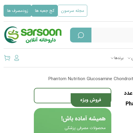
مجله سرسون
کج جعبه ها
زودمصرف ها
برندها
لوکوزامین کندروئیتین فانتوم نوتریشن 60 عدد
فروش ویژه
Ph