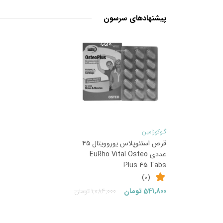
پیشنهادهای سرسون
50
%
گلوکوزامین
قرص استئوپلاس یوروویتال ۴۵
عددی EuRho Vital Osteo
Plus 45 Tabs
(0)
قیمت
قیمت
541,800
تومان
1,084,000
تومان
فعلی:
اصلی:
541,800تومان.
1,084,000تومان