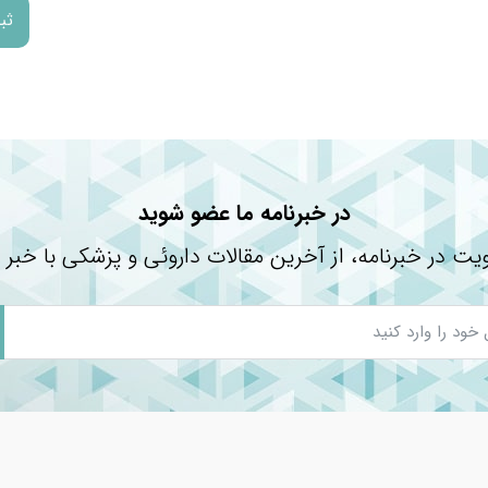
درصد نیاز مصرف روزانه
۲%
۰,۵%
**
۲۱%
**
در خبرنامه ما عضو شوید
۶%
۳۷%
یت در خبرنامه، از آخرین مقالات داروئی و پزشکی با خبر 
**
۴۰%
۳۷%
۲۸%
۴۶%
۱۰۰%