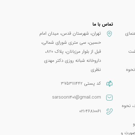
تماس با ما
نمای
تهران، شهرستان قدس، میدان امام
حسین، سی متری شورای شمالی،
پشت
قبل از بلوار مرزبانان، پلاک 820،
داروخانه شبانه روزی دکتر مهدی
نحوه
نظری
کد پستی 3753111442
sarsoon1401@gmail.com
امین E 400؛ فواید، نحوه
021-46810061
و
صورت و