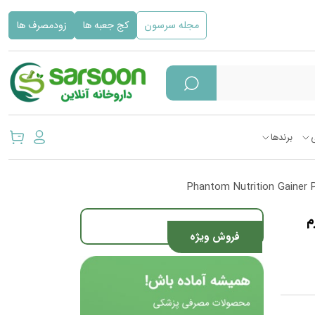
مجله سرسون
کج جعبه ها
زودمصرف ها
برندها
طعم شکلات 6804 گرم
فروش ویژه