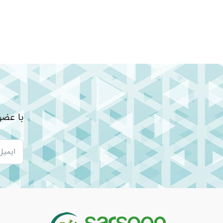
ترکیبات
مقدار در هر وعده روزانه
چربی کل
۲g
چربی اشباع نشده
۱g
چربی ترانس شده
۰g
کلسترول
۷۰mg
سدیم
۱۵۰mg
کلسیم
۱۸۰mg
کربوهیدرات کل
۱۰۷g
با عضو
شکر
۱۳g
پروتئین
۲۰g
کالری
۱۸
پتاسیم
۹۷۰mg
فسفر
۴۶۰mg
ویتامین A
۵۰۰۰IU