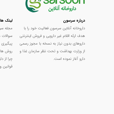
ویتامین D
۲۰۰IU
ویتامین E
۳۰IU
نیاسین
۵۰mg
درباره سرسون
لینک ها
ویتامین B۶
۵mg
داروخانه آنلاین سرسون فعالیت خود را با
مجله سر
ویتامین C
۶۰mg
هدف ارئه اقلام غیر دارویی و فروش اینترنتی
سوالات م
منیزیم
۱۴۰mg
داروهای بدون نیاز به نسخه با مجوز رسمی
پیگیری 
زینک
۱۵mg
از وزارت بهداشت و تحت نظر سازمان غذا و
روش های
مس
۱mg
دارو آغاز نموده است.
چرا از د
پانتوتنیک اسید
۲۵mg
قوانین و
آهن
۵mg
فولیک اسید
۴۰۰mcg
ویتامین B۱۲
۱۰mcg
بیوتین
۳۰۰mcg
ید
۱۵۰mcg