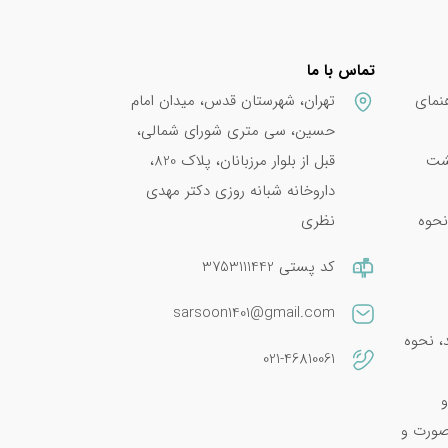
تماس با ما
نمای
تهران، شهرستان قدس، میدان امام
حسین، سی متری شورای شمالی،
پشت
قبل از بلوار مرزبانان، پلاک 820،
داروخانه شبانه روزی دکتر مهدی
نحوه
نظری
کد پستی 3753111442
sarsoon1401@gmail.com
امین E 400؛ فواید، نحوه
021-46810061
و
صورت و