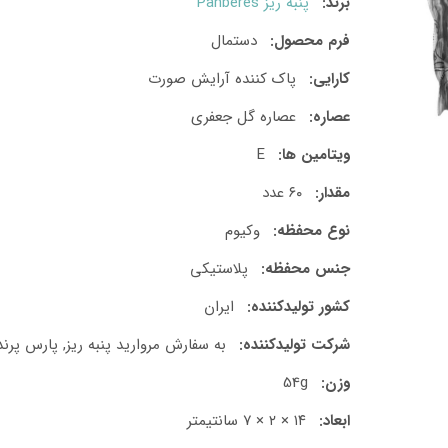
برند:
پنبه ریز Panberes
فرم محصول:
دستمال
کارایی:
پاک کننده آرایش صورت
عصاره:
عصاره گل جعفری
ویتامین ها:
E
مقدار:
۶۰ عدد
نوع محفظه:
وکیوم
جنس محفظه:
پلاستیکی
کشور تولید‎کننده:
ایران
شرکت تولید‎کننده:
به سفارش مروارید پنبه ریز, پارس پرند 
وزن:
54g
ابعاد:
۱۴ × ۲ × ۷ سانتیمتر