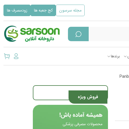
مجله سرسون
کج جعبه ها
زودمصرف ها
برندها
فروش ویژه