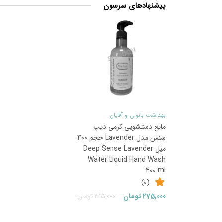
پیشنهادهای سرسون
12
%
بهداشت بانوان و آقایان
مایع دستشویی کرمی دیپ
سنس مدل Lavender حجم 400
میل Deep Sense Lavender
Water Liquid Hand Wash
400 ml
(0)
قیمت
قیمت
275,000
تومان
315,000
تومان
فعلی:
اصلی: