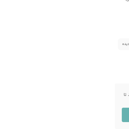
یده
 تا