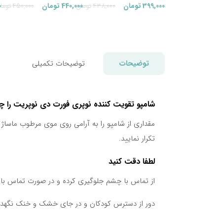
قیمت
قیمت
399,000
تومان
438,000
تومان
440,000
تومان
450,000
توما
0
فعلی:
اصلی:
399,000تومان.
438,000تومان
بود.
توضیحات
توضیحات تکمیلی
شامپو تقویت کننده نوپری فورت دی نوپریت را 
مقداری از شامپو را به آرامی روی موی مرطوب ماساژ 
تکرار نمایید.
لطفا دقت کنید
از تماس با چشم جلوگیری کرده و در صورت تماس با چ
دور از دسترس کودکان و در جای خشک و خنک نگهدا