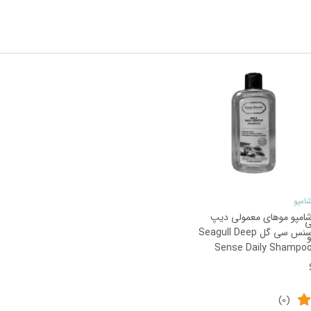
26
%
امپو
امپو موهای معمولی دیپ
ی
سنس سی گل Seagull Deep
Sense Daily Shampo
(0)