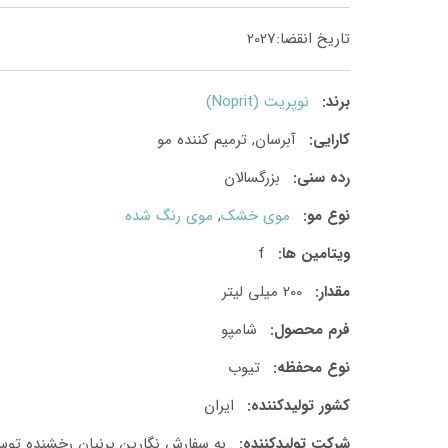
تاریخ انقضا:2027
برند:
نوپریت (Noprit)
کارایی:
آبرسان, ترمیم کننده مو
رده سنی:
بزرگسالان
نوع مو:
موی خشک
,
موی رنگ شده
ویتامین ها:
f
مقدار:
200 میلی لیتر
فرم محصول:
شامپو
نوع محفظه:
تیوب
کشور تولید‎کننده:
ایران
شرکت تولید‎کننده:
به سفارش نگارین پرنیان رخشنده توس