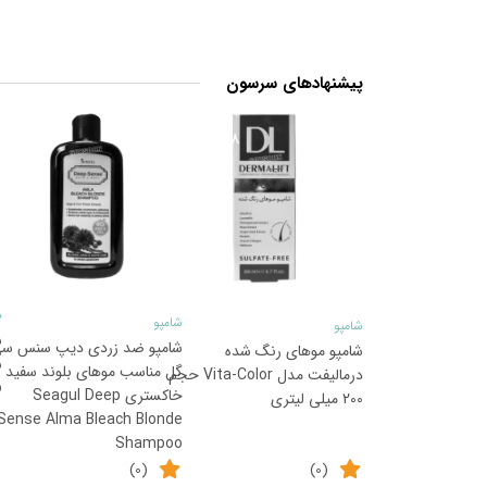
پیشنهادهای سرسون
2
8
%
%
ش
شامپو
شامپو
ش
شامپو ضد زردی دیپ سنس س
شامپو موهای رنگ شده
گل مناسب موهای بلوند سفید و
درمالیفت مدل Vita-Color حجم
o
خاکستری Seagul Deep
200 میلی لیتری
Sense Alma Bleach Blonde
Shampoo
(0)
(0)