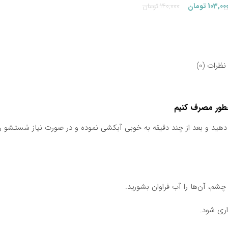
قیمت
قیمت
قیمت
قیمت
ن
103,00
تومان
140,000
تومان
فعلی:
اصلی:
فعلی:
اصلی:
440,000تومان.
450,000تومان
103,000تومان.
140,000تومان
بود.
بود.
نظرات (0)
چطور مصرف کنیم
دهید و بعد از چند دقیقه به خوبی آبکشی نموده و در صورت نیاز شستشو را
شم، آن‌ها را آب فراوان بشورید.
ری شود.