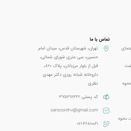
تماس با ما
نمای
تهران، شهرستان قدس، میدان امام
حسین، سی متری شورای شمالی،
پشت
قبل از بلوار مرزبانان، پلاک 820،
داروخانه شبانه روزی دکتر مهدی
نحوه
نظری
کد پستی 3753111442
sarsoon1401@gmail.com
امین E 400؛ فواید، نحوه
021-46810061