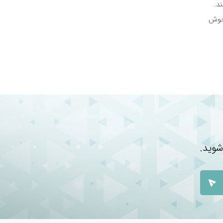
د.
 جوش
شوید.