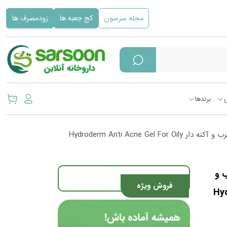
مجله سرسون
کج جعبه ها
زودمصرف ها
برندها
/ ژل ضد جوش هیدرودرم مناسب پوست های چرب و آکنه دار Hydroderm Anti Acne Gel For Oily
 و
فروش ویژه
Hyd