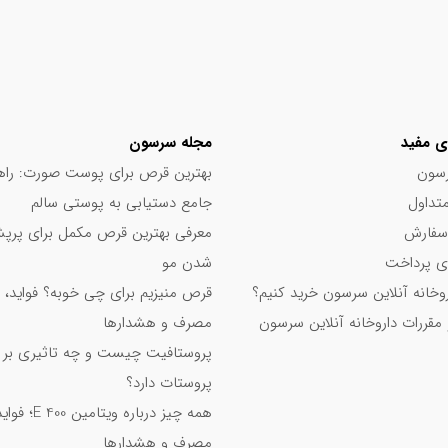
د.
ستقیم خورشید نگهداری شود.
ی مفید
مجله سرسون
سون
بهترین قرص برای پوست صورت: راه
چرب و کرم های ضد آفتاب در کنار این محصول پیشنهاد می شود.
تداول
جامع دستیابی به پوستی سالم
سفارش
معرفی بهترین قرص مکمل برای پر
 گوارش
 پرداخت
شدن مو
اروخانه آنلاین سرسون خرید کنیم؟
قرص منیزیم برای چی خوبه؟ فواید، 
 مقررات داروخانه آنلاین سرسون
مصرف و هشدارها
پروستافیت چیست و چه تاثیری بر
پروستات دارد؟
همه چیز درباره ویت
مصرف و هشدارها