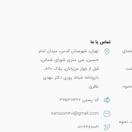
تماس با ما
نمای
تهران، شهرستان قدس، میدان امام
حسین، سی متری شورای شمالی،
پشت
قبل از بلوار مرزبانان، پلاک 820،
داروخانه شبانه روزی دکتر مهدی
نحوه
نظری
کد پستی 3753111442
sarsoon1401@gmail.com
امین E 400؛ فواید، نحوه
021-46810061