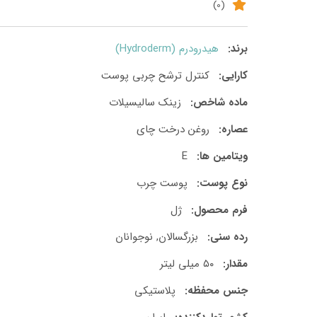
(0)
برند:
هیدرودرم (Hydroderm)
کارایی:
کنترل ترشح چربی پوست
ماده شاخص:
زینک سالیسیلات
عصاره:
روغن درخت چای
ویتامین ها:
E
نوع پوست:
پوست چرب
فرم محصول:
ژل
رده سنی:
بزرگسالان, نوجوانان
مقدار:
۵۰ میلی لیتر
جنس محفظه:
پلاستیکی