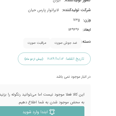
کشور تولید‎کننده:
ایران
شرکت تولید‎کننده:
لابراتوار پارس حیان
وزن:
73g
ابعاد:
6*4*14
دسته:
ضد جوش صورت
مراقبت صورت
تاریخ انقضا:
2026/10/02
(بیش از دو ماه)
در انبار موجود نمی باشد
این کالا فعلا موجود نیست اما می‌توانید رنگوله را بزنید
به محض موجود شدن به شما اطلاع دهیم.
ابتدا وارد شوید