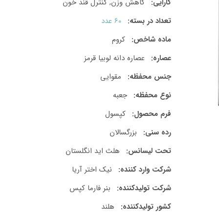
کارایی:
کاهش وزن, کنترل قند خون
تعداد در بسته:
60 عدد
ماده شاخص:
کروم
عصاره:
عصاره دانه لوبیا قرمز
جنس محفظه:
مقوایی
نوع محفظه:
جعبه
فرم محصول:
کپسول
رده سنی:
بزرگسالان
تحت لیسانس:
هلث اید انگلستان
شرکت وارد کننده:
نیک اختر آریا
شرکت تولید‎کننده:
بنر فارما کپس
کشور تولید‎کننده:
هلند