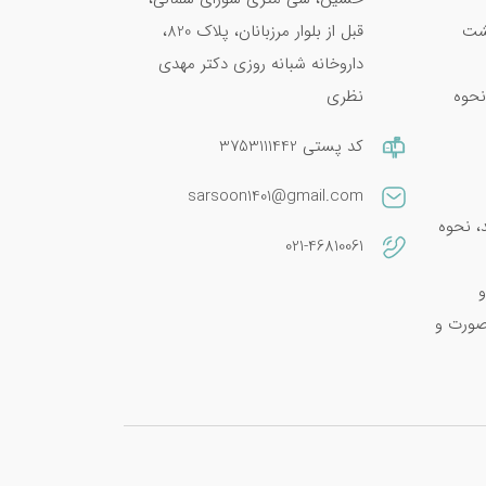
پشت
قبل از بلوار مرزبانان، پلاک 820،
داروخانه شبانه روزی دکتر مهدی
نحوه
نظری
کد پستی 3753111442
sarsoon1401@gmail.com
امین E 400؛ فواید، نحوه
021-46810061
و
صورت و