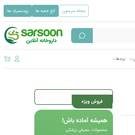
مجله سرسون
کج جعبه ها
زودمصرف ها
برندها
فروش ویژه