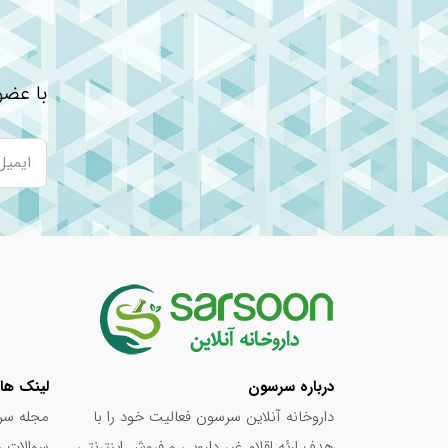
در صورت بارداری و یا شیردهی، قبل از مصرف این فر
عوارض جانبی قرص کربو اسلیم
با عضو
تاکنون عارضه جانبی خاصی برای این محصول گزارش 
جدول ترکیبات
ترکیبات
مقدار در هر ۲ کپسول
عصاره لوبیا قرمز (فاز ۲)
۵۰۰mg
عصاره چای سبز
۱۰۰mg
کلرید کروم
۱۰۰mg
*نیاز مصرف روزانه از طریق شرکت سازنده مشخص ن
نوشته های مرتبط:
درباره سرسون
لینک ها
داروخانه آنلاین سرسون فعالیت خود را با
مجله سر
قرص ریتالین چیست؟ + فواید و عوارض
هدف ارئه اقلام غیر دارویی و فروش اینترنتی
سوالات م