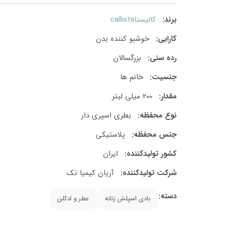
برند:
کالیستاcallista
کارایی:
خوشبو کننده بدن
رده سنی:
بزرگسالان
جنسیت:
خانم ها
مقدار:
۲۰۰ میلی لیتر
نوع محفظه:
بطری اسپری دار
جنس محفظه:
پلاستیکی
کشور تولید‎کننده:
ایران
شرکت تولید‎کننده:
آریان کیمیا تک
دسته:
بادی اسپلش زنانه
عطر و ادکلن