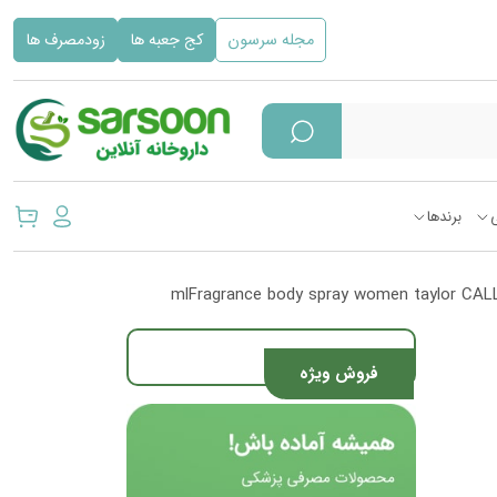
مجله سرسون
کج جعبه ها
زودمصرف ها
برندها
فروش ویژه