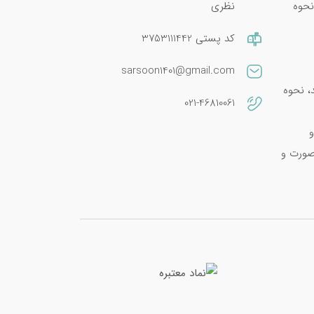
نحوه
نظری
کد پستی 3753111442
sarsoon1401@gmail.com
امین E 400؛ فواید، نحوه
021-46810061
و
صورت و