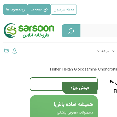
مجله سرسون
کج جعبه ها
زودمصرف ها
برندها
قرص گلوکزآمین و کندرویتین مکس فیشر فلکسان 60
فروش ویژه
F