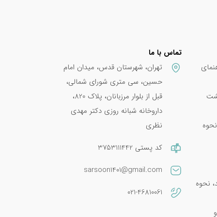
تماس با ما
نمای
تهران، شهرستان قدس، میدان امام
حسین، سی متری شورای شمالی،
پشت
قبل از بلوار مرزبانان، پلاک 820،
داروخانه شبانه روزی دکتر مهدی
نحوه
نظری
کد پستی 3753111442
sarsoon1401@gmail.com
امین E 400؛ فواید، نحوه
021-46810061
و