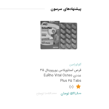
پیشنهادهای سرسون
50
%
گلوکوزامین
قرص استئوپلاس یوروویتال ۴۵
عددی EuRho Vital Osteo
Plus 45 Tabs
(0)
قیمت
قیمت
541,800
تومان
1,084,000
تومان
فعلی:
اصلی:
541,800تومان.
1,084,000تومان