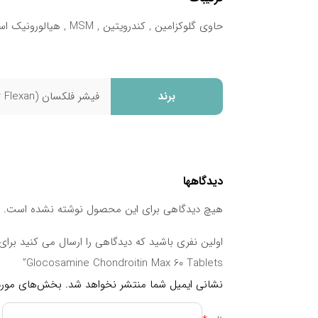
حاوی گلوکزامین , کندرویتین , MSM , هیالورونیک اسید و ویتامین D۳
نوشته های مرتبط:
قرص فولیک اسید برای چیست؟ + بهترین زمان
برند
فیشر فلکسان (Fisher Flexan)
بهترین قرص برای پوست صورت: راهنمای جامع 
بهترین قرص ضد بارداری بدون عوارض
بهترین مولتی ویتامین برای خانم‌ ها
معرفی بهترین ویتامین‌ها برای عضله‌سازی سریع 
دیدگاهها
عوارض قرص اورژانسی بعد رابطه
هیچ دیدگاهی برای این محصول نوشته نشده است.
Glocosamine Chondroitin Max 60 Tablets”
نشانی ایمیل شما منتشر نخواهد شد.
بخش‌های موردن