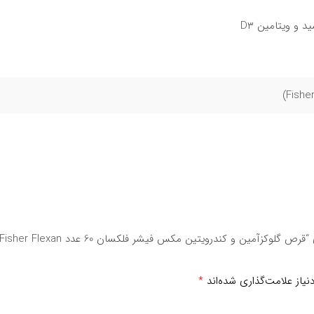
 مصرف قرص فولیک اسید
دستیابی به…
|…
اولین نفری باشید که دیدگاهی را ارسال می کنید برای “قرص گلوکزآمین و کندرویتین مکس فیشر فلکسان 60 عدد isher Flexan
یاز علامت‌گذاری شده‌اند
*