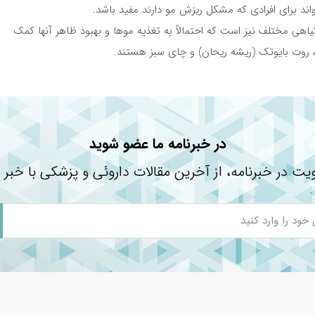
واند برای افرادی که مشکل ریزش مو دارند مفید باشد.
هی مختلف نیز است که احتمالاً به تغذیه موها و بهبود ظاهر آنها کمک
و، روت بایوتک (ریشه ریحان) و چای سبز هستند.
سالوپالمتو، کافئین، مالتودکسترین، اوره، زانتانگام، هیدروسی اتیل سلولز، ع
ریمیدین اکساید (امینکسیل)، زینک پی سی ای، پتاسیم آزلوریل دی گلیسینا
در خبرنامه ما عضو شوید
ایکول، لاکتیک اسید، آب دیونیزه
یت در خبرنامه، از آخرین مقالات داروئی و پزشکی با خبر 
س اویدرم
دروتستوسترون
 موی کف سر
ک