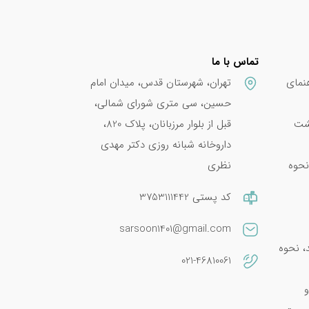
تماس با ما
زش
نمای
تهران، شهرستان قدس، میدان امام
 نیز
حسین، سی متری شورای شمالی،
۶ ماه ادامه داده و بعد از
پشت
قبل از بلوار مرزبانان، پلاک 820،
داروخانه شبانه روزی دکتر مهدی
نحوه
نظری
کد پستی 3753111442
sarsoon1401@gmail.com
امین E 400؛ فواید، نحوه
021-46810061
و