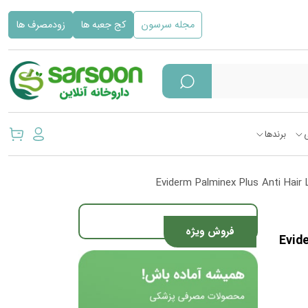
مجله سرسون
کج جعبه ها
زودمصرف ها
برندها
فروش ویژه
Evid