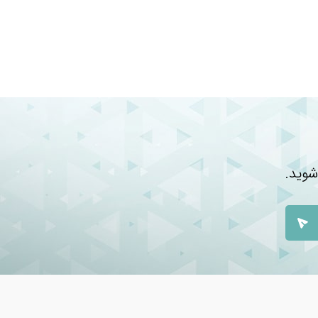
صاره
ت
شوید.