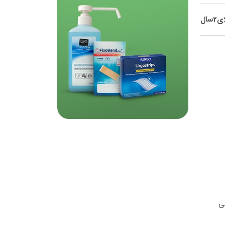
سال
یی