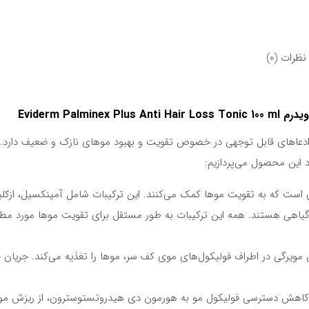
586,900تومان.
596,900تومان
440,000تومان.
450,000تومان
بود.
بود.
نظرات (0)
Eviderm Pal
دعاهای قابل توجهی در خصوص تقویت و بهبود موهای نازک و ضعیف دارد. 
د این محصول می‌پردازیم:
است که به تقویت موها کمک می‌کنند. این ترکیبات شامل آمینکسیل، ازکلیر
یاهی هستند. همه این ترکیبات به طور مستقل برای تقویت موها مورد مطا
مویرگی در اطراف فولیکول‌های موی کف سر، موها را تغذیه می‌کند. جریان 
ا کاهش دسترسی فولیکول مو به هورمون دی هیدروتستوسترون، از ریزش مو 