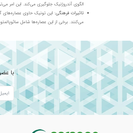
الگوی آندروژنیک جلوگیری می‌کند. این امر می‌ت
تاثیرات فرهنگی:
این تونیک حاوی عصاره‌های گیا
می‌کنند. برخی از این عصاره‌ها شامل سائوپالمت
ترکیبات
الکل (الکل اتیلیک)، پروپیلن گلیکول، گلیسرین، عصاره 
ریشه ریحان (روت بایوتک)، دکسپانتنول، دی امینو پی
(ازکلیر)، عصاره چای سبز، فنوکسی اتانول، کاپریلیل گل
با عضو
ویژگی های تونیک تقویت کننده مو پالمینکس پلا
کاهش دسترسی فولیکول مو به هورمون دی هی
کمک به تقویت جریان خون اطراف فولیکول‌های
کمک به مهار ریزش موی سر با الگوی آندروژنتی
مناسب برای انواع ریزش مو در زنان و مردان
تغذیه و تقویت موهای نازک و ضعیف