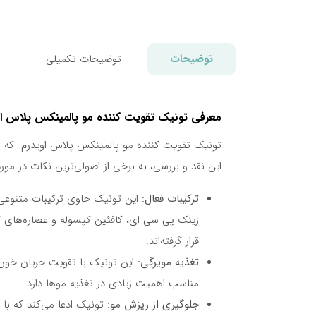
103,000تومان.
140,000تومان
بود.
توضیحات
توضیحات تکمیلی
معرفی تونیک تقویت کننده مو پالمینکس پلاس اویدرم minex Plus Anti Hair Loss Tonic 100 ml
تونیک تقویت کننده مو پالمینکس پلاس اویدرم که ا
این نقد و بررسی، به برخی از اصولی‌ترین نکات در مور
ترکیبات فعال:
این تونیک حاوی ترکیبات متنوعی 
زینک پی سی ای، کافئین کپسوله و عصاره‌های گ
قرار گرفته‌اند.
تغذیه مویرگی:
این تونیک با تقویت جریان خون 
مناسب اهمیت زیادی در تغذیه موها دارد.
جلوگیری از ریزش مو:
تونیک ادعا می‌کند که ب