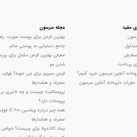
ا چطور مصرف کنیم
ی مفید
مجله سرسون
یک بار طی شبانه روز (ترجیحا شب‌ها)، به میزان ۱ میلی لیتر برابر با ۷ پاف از تونیک را بر روی مناطقی از پوست سر که دچار ری
سون
بهترین قرص برای پوست صورت: راه
داشته باشید که در زمان مصرف، پوست سر تمیز و خشک باشد. بعد از مصرف
تداول
جامع دستیابی به پوستی سالم
از شستشوی مو و پوست سر، حداقل به مدت ۶ ساعت خودداری نمایید. مصرف این تونیک را حداقل به مدت 
سفارش
معرفی بهترین قرص مکمل برای پر
زشک استفاده نمایید.
 پرداخت
شدن مو
اروخانه آنلاین سرسون خرید کنیم؟
قرص منیزیم برای چی خوبه؟ فواید، 
 مقررات داروخانه آنلاین سرسون
مصرف و هشدارها
پروستافیت چیست و چه تاثیری بر
د و در صورت تماس، چشم‌ها را با آب فراوان شستشو دهید.
پروستات دارد؟
همه چیز درباره ویت
طع کرده و به پزشک معالج خود مراجعه کنید.
مصرف و هشدارها
ور از دسترس کودکان نگهداری نمایید.
پماد کالاندولا برای چیست؟ خواص 