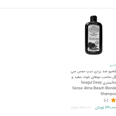
2
%
امپو
امپو ضد زردی دیپ سنس سی
ل مناسب موهای بلوند سفید و
خاکستری Seagul Deep
Sense Alma Bleach Blond
Shampo
(0)
قیمت
قیمت
قیمت
قیمت
ان
440,00
تومان
450,000
تومان
فعلی:
اصلی:
فعلی:
اصلی: