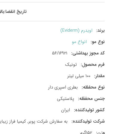
تاریخ انقضا:بالای2
برند:
اویدرم (Eviderm)
نوع مو:
انواع مو
کد مجوز بهداشتی:
۵۶/۱۶۹۲۱
فرم محصول:
تونیک
مقدار:
۱۰۰ میلی لیتر
نوع محفظه:
بطری اسپری دار
جنس محفظه:
پلاستیکی
کشور تولید‎کننده:
ایران
شرکت تولید‎کننده:
به سفارش شرکت پوبر, کیمیا فراز زیبا
وزن:
152گرم