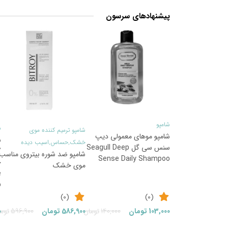
پیشنهادهای سرسون
1
26
%
%
شامپو
ش
شامپو ترمیم کننده موی
شامپو موهای معمولی دیپ
ش
خشک,حساس,اسیب دیده
سنس سی گل Seagull Deep
گ
شامپو ضد شوره بیتروی مناسب
Sense Daily Shampoo
موی خشک
e
o
(0)
(0)
قیمت
قیمت
103,000
تومان
140,000
تومان
586,900
تومان
596,900
توم
0
فعلی:
اصلی: