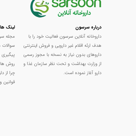
افزایش ضخامت و بهبود ظاهر مو
تونیک تقویت کننده مو پالمینکس پلاس اویدرم ر
درباره سرسون
لینک ها
داروخانه آنلاین سرسون فعالیت خود را با
مجله سر
می‌باشد اسپری نموده و به خوبی ماساژ دهید. دقت 
هدف ارئه اقلام غیر دارویی و فروش اینترنتی
سوالات م
داروهای بدون نیاز به نسخه با مجوز رسمی
پیگیری 
آن دوبار در هفته و به مدت نامحدود یا طبق تجویز پ
از وزارت بهداشت و تحت نظر سازمان غذا و
روش های
جهت حصول نتایج مطلوب، همزمان ۳ بار در هفته از شامپوهای تقویت کننده اویدرم استفاده نمایید.
دارو آغاز نموده است.
چرا از د
قوانین و
لطفا دقت کنید
از تماس تونیک اویدرم پلاس با چشم‌ها خودداری کنی
در صورت ایجاد حساسیت یا قرمزی، مصرف تونیک را ق
تونیک ضد ریزش اویدرم را در جای خشک و معتدل و د