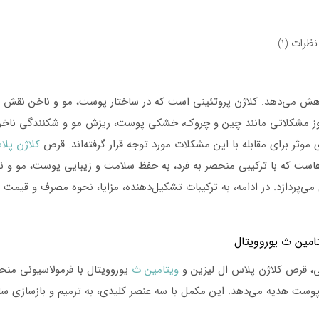
پلاس
ال
نظرات (1)
لیزین
و
کاهش می‌دهد. کلاژن پروتئینی است که در ساختار پوست، مو و ناخن نقش
ویتامین
بروز مشکلاتی مانند چین و چروک، خشکی پوست، ریزش مو و شکنندگی ناخن
ث
 موثر برای مقابله با این مشکلات مورد توجه قرار گرفته‌اند. قرص
کلاژن پل
یوروویتال
هاست که با ترکیبی منحصر به فرد، به حفظ سلامت و زیبایی پوست، مو و ن
بسته
ی‌پردازد. در ادامه، به ترکیبات تشکیل‌دهنده، مزایا، نحوه مصرف و قیمت 
60
عددی
EuRhoVital
امین ث یوروویتال
Kollagen
ی، قرص کلاژن پلاس ال لیزین و
ویتامین ث
یوروویتال با فرمولاسیونی منح
plus
وست هدیه می‌دهد. این مکمل با سه عنصر کلیدی، به ترمیم و بازسازی سا
Liysin
and