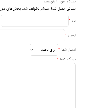
دیدگاه خود را بنویسید
تقویت و جلوگیری از ریزش مو
نشانی ایمیل شما منتشر نخواهد شد.
بخش‌های موردن
استحکام و سلامت ناخن‌ها
نام
*
البته به یاد داشته باشید که حفظ سلامت و جوانی 
سرشار از ویتامین‌ها و مواد معدنی، مصرف کافی آب،
ایمیل
*
این مکمل کمک می‌کنند.
با مصرف قرص کلاژن پلاس ال لیزین و ویتامین ث یور
امتیاز شما
*
پوستی جوان، شاداب و درخشان لذت ببرید.
دیدگاه شما
*
خرید قرص کلاژن پلاس ال لیزین و ویتامین ث یور
اگر به دنبال محصولی مؤثر برای حفظ سلامت و جوان
گزینه‌ای ایده‌آل است. این مکمل با فرمولاسیونی قدر
داشته باشید. اما از کجا تهیه‌اش کنید؟
امروزه خرید مکمل‌های سلامتی، به لطف گسترش بازار
پلاس ال لیزین و ویتامین ث یوروویتال را از داروخانه