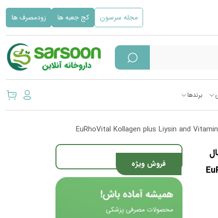
مجله سرسون
کج جعبه ها
زودمصرف ها
برندها
ال
فروش ویژه
EuRh