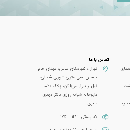
ز
 از خرید چندین
تماس با ما
نمای
تهران، شهرستان قدس، میدان امام
 با
حسین، سی متری شورای شمالی،
پشت
قبل از بلوار مرزبانان، پلاک 820،
داروخانه شبانه روزی دکتر مهدی
نحوه
نظری
EuRhoVita
کد پستی 3753111442
اکسیدان
sarsoon1401@gmail.com