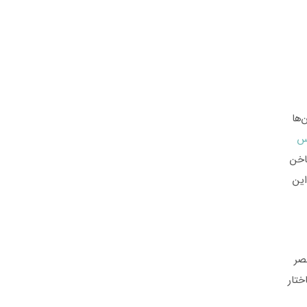
‌ها
اس
اخن
این
صر
ختار