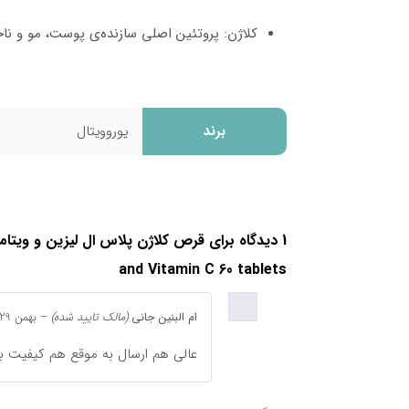
کلاژن: پروتئین اصلی سازنده‌ی پوست، مو و نا
دارد، یعنی به لایه‌های عمیق‌تر پوست نفوذ کر
خداحافظی با چین و چروک‌های ریز و پیشگیری ا
ال لیزین: این آمینواسید، یکی از بلوک‌های سازن
برند
یوروویتال
می‌کند که مواد اولیه‌ی لازم برای ساخت کلاژن ر
توجه ساخت کلاژن و در نهایت، پوستی سفت‌تر و
ویتامین ث: آنتی‌اکسیدان قدرتمندی که از پوست
همچنین به جذب بهتر آهن کمک می‌کند که خود 
1 دیدگاه برای
است.
and Vitamin C 60 tablets
این ترکیب سه‌گانه‌ی کلاژن، ال لیزین و ویتامین ث ی
ام البنین جانی
(مالک تایید شده)
–
بهمن 29, 1403
کاهش چین و چروک‌های ریز و جلوگیری از ایج
عالی هم ارسال به موقع هم کیفیت بال
افزایش الاستیسیته و استحکام پوست
بهبود آبرسانی و درخشندگی پوست