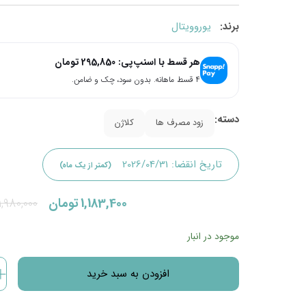
برند:
یوروویتال
هر قسط با اسنپ‌پی:
295,850
تومان
۴ قسط ماهانه. بدون سود، چک و ضامن.
دسته:
زود مصرف ها
کلاژن
تاریخ انقضا:
2026/04/31
(کمتر از یک ماه)
قیمت
قیمت
1,183,400
تومان
1,980,000
فعلی:
اصلی:
موجود در انبار
1,183,400تومان.
1,980,000تومان
افزودن به سبد خرید
بود.
قرص
کلاژن