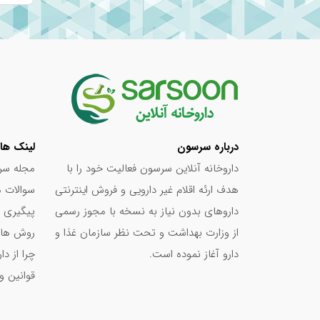
مقایسه قیمت در فروشگاه‌های مختلف: با چند دق
می‌توانید بهترین معامله را انجام دهید.
بهره‌مندی از تخفیف‌ها: سایت‌های خرید آنلاین 
این تسهیلات استفاده کنید.
بسته ۶۰ عددی خواهد بود.
مشورت با پزشک یا داروساز: مشورت با متخصص ق
درباره سرسون
لینک ها
کنید و در هزینه‌های اضافی صرفه‌جویی کنید.
داروخانه آنلاین سرسون فعالیت خود را با
مجله سر
به یاد داشته باشید که قرص کلاژن پلاس ال لیزین و
هدف ارئه اقلام غیر دارویی و فروش اینترنتی
سوالات م
کمی آگاهی و مقایسه، می‌توانید هزینه خرید این مکم
داروهای بدون نیاز به نسخه با مجوز رسمی
پیگیری 
جوان‌تر بهره‌مند شوید.
از وزارت بهداشت و تحت نظر سازمان غذا و
روش های
دارو آغاز نموده است.
چرا از د
قوانین و
tablets
“قرص کلاژن پلا