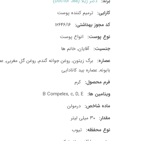
برند:
دکتر ژیلا (Doctor Jila)
کارایی:
ترمیم کننده پوست
کد مجوز بهداشتی:
۱۲۶۴۶/۱۶
نوع پوست:
انواع پوست
جنسیت:
آقایان, خانم ها
عصاره:
برگ زیتون, روغن جوانه گندم, روغن گل مغربی, عص
بابونه, عصاره بید کانادایی
فرم محصول:
کرم
ویتامین ها:
B Compelex, c, D, E
ماده شاخص:
درمولن
مقدار:
۳۰ میلی لیتر
نوع محفظه:
تیوب