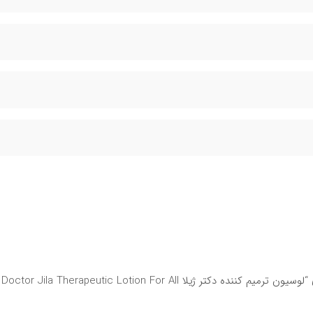
اولین نفری باشید که دیدگاهی را ارسال می کنید برای “لوسیون ترمیم کننده دکتر ژیلا Doctor Jila Therapeutic Lotion For All