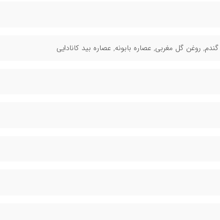
ندم, روغن گل مغربی, عصاره بابونه, عصاره بید کانادایی