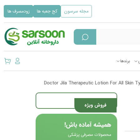
مجله سرسون
کج جعبه ها
زودمصرف ها
برندها
فروش ویژه