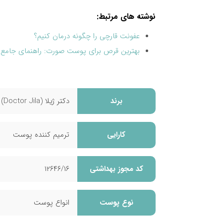
نوشته های مرتبط:
عفونت قارچی را چگونه درمان کنیم؟
بهترین قرص برای پوست صورت: راهنمای جامع 
بهترین شامپو برای ریزش مو: راهنمای جامع انت
9 گام برای مراقبت روزانه از پوست
آشنایی با داروهای ضد حساسیت + بهترین زما
برند
دکتر ژیلا (Doctor Jila)
بهترین قرص تقویتی بدن چیست؟
کارایی
ترمیم کننده پوست
کد مجوز بهداشتی
۱۲۶۴۶/۱۶
نوع پوست
انواع پوست