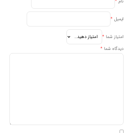
نام
*
درمان رفلاکس معده کمک می‌کند.
ایمیل
*
نحوه مصرف کپسول فارماژلیتان
به طور معمول، دوز مصرف کپسول فارماژلیتان برای بزرگسالان 3
امتیاز شما
*
بار در روز، هربار 1 کپسول است. این دارو را می‌توان همراه با غذا
دیدگاه شما
*
یا بدون غذا مصرف کرد.
موارد منع مصرف کپسول فارماژلیتان
حساسیت به هر یک از ترکیبات دارو
بارداری و شیردهی
کودکان زیر 12 سال
عوارض جانبی کپسول فارماژلیتان
کپسول فارماژلیتان معمولاً عوارض جانبی خاصی ندارد. با این