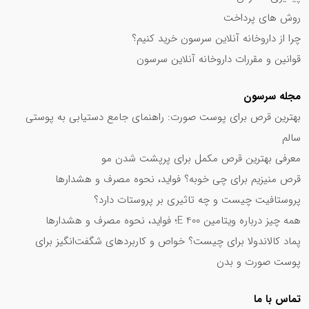
پیش رو دارید. داروخانه‌های معتبر، فروشگاه‌های آنلاین
روش های پرداخت
محصولات بهداشتی و درمانی، و سوپرمارکت‌های بزرگ، همگی
چرا از داروخانه آنلاین سرسون خرید کنیم؟
می‌توانند تامین‌کننده این همراه کوچک باشند. برای خرید
قوانین و مقررات داروخانه آنلاین سرسون
اینترنتی، مقایسه قیمت و بررسی نظرات خریداران در
فروشگاه‌های مختلف را فراموش نکنید.
مجله سرسون
بهترین قرص برای پوست صورت: راهنمای جامع دستیابی به پوستی
قبل از خرید ساشه‌های فارماژلیتان، به نکات مهمی توجه کنید.
سالم
اگر به هر یک از ترکیبات گیاهی حساسیت دارید، باردار یا شیرده
معرفی بهترین قرص مکمل برای پرپشت شدن مو
هستید، یا کودکی زیر 12 سال هستید، قبل از مصرف با پزشک
قرص منیزیم برای چی خوبه؟ فواید، نحوه مصرف و هشدارها
مشورت نمایید. همچنین، مصرف همزمان این ساشه‌ها با برخی
پروستافیت چیست و چه تاثیری بر پروستات دارد؟
داروها ممکن است تداخل داشته باشد.
همه چیز درباره ویتامین E 400؛ فواید، نحوه مصرف و هشدارها
در پایان، ساشه فارماژلیتان با ترکیبی گیاهی و موثر، انتخابی
پماد کالاندولا برای چیست؟ خواص و کاربردهای شگفت‌انگیز برای
هوشمندانه برای حفظ سلامت گوارش و تجربه آرامشی ماندگار
پوست صورت و بدن
است. همراهی کوچک اما پر از خواص را به کیف یا قفسه
داروهایتان اضافه کنید و از فواید شگفت‌انگیز گیاهان برای حفظ
تماس با ما