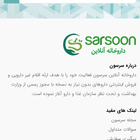
خواصی شگفت‌انگیز برای سلامت گوارش به ارمغان می‌آورند.
رازیانه با قدرت ضد التهابی و ضد باکتریایی خود، به بهبود هضم
غذا و کاهش نفخ کمک می‌کند. گل گاوزبان، آرام‌بخش و
تسکین‌دهنده معده، به کاهش استرس و التهابات گوارشی یاری
می‌رساند. بابونه با خواص ضد التهابی و ترمیم‌کننده، در بهبود
زخم‌های معده و معده درد نقش‌آفرین است. نعناع نیز با خاصیت
ضد اسپاسم و ضد نفخ، از رفلاکس معده و سوزش سر دل
درباره سرسون
جلوگیری می‌کند.
داروخانه آنلاین سرسون فعالیت خود را با هدف ارئه اقلام غیر دارویی و
ساشه‌های فارماژلیتان مزایای متعددی نسبت به کپسول‌های آن
فروش اینترنتی داروهای بدون نیاز به نسخه با مجوز رسمی از وزارت
دارند. اندازه کوچک و حمل‌ونقل آسان آن‌ها، این ساشه‌ها را به
بهداشت و تحت نظر سازمان غذا و دارو آغاز نموده است.
همراهی ایده‌آل برای سفر، محل کار یا مهمانی تبدیل می‌کند.
طعم و عطر ملایم گیاهی‌شان نیز، مصرف را برای افرادی که با
لینک های مفید
بلعیدن کپسول مشکل دارند، دلپذیر می‌سازد.
مجله سرسون
سوالات متداول
اگر به دنبال خرید ساشه فارماژلیتان هستید، گزینه‌های مختلفی
پیگیری سفارش