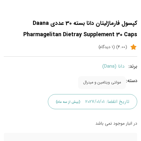
کپسول فارماژلیتان دانا بسته 30 عددی Daana
Pharmagelitan Dietray Supplement 30 Caps
(4.00) (1 دیدگاه)
برند:
دانا (Dana)
دسته:
مولتی ویتامین و مینرال
تاریخ انقضا:
2027/01/01
(بیش از سه ماه)
در انبار موجود نمی باشد