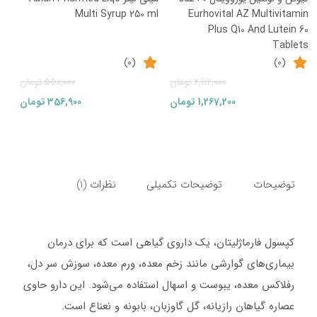
Multi Syrup 250 ml
Eurhovital AZ Multivitamin
Plus Q10 And Lutein 60
Tablets
(0)
(0)
قیمت
قیمت
قیمت
قیمت
2,112,000
تومان
550,000
تومان
فعلی:
اصلی:
فعلی:
اصلی:
1,267,200
تومان
356,900
تومان
1,267,200تومان.
2,112,000تومان
356,900تومان.
550,000تومان
بود.
بود.
توضیحات
توضیحات تکمیلی
نظرات (1)
کپسول فارماژلیتان، یک داروی گیاهی است که برای درمان
بیماری‌های گوارشی مانند زخم معده، ورم معده، سوزش سر دل،
رفلاکس معده، یبوست و اسهال استفاده می‌شود. این دارو حاوی
عصاره گیاهان رازیانه، گل گاوزبان، بابونه و نعناع است.