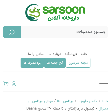
خانه
فروشگاه
درباره ما
تماس با ما
مجله سرسون
کج جعبه ها
زودمصرف ها
خانه
/
مکمل دارویی
/
ویتامین ها
/
مولتی ویتامین و
مینرال
/ کپسول فارماژلیتان دانا بسته 30 عددی Daana