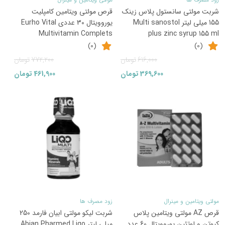
شربت مولتی سانستول پلاس زینک
قرص مولتی ویتامین کامپلیت
155 میلی لیتر Multi sanostol
یوروویتال 30 عددی Eurho Vital
Multivitamin Complets
plus zinc syrup 155 ml
(0)
(0)
قیمت
قیمت
قیمت
قیمت
616,000
تومان
772,200
تومان
فعلی:
اصلی:
فعلی:
اصلی:
369,600
تومان
461,900
تومان
369,600تومان.
616,000تومان
461,900تومان.
772,200تومان
بود.
بود.
35
40
%
%
مولتی ویتامین و مینرال
زود مصرف ها
قرص AZ مولتی ویتامین پلاس
شربت لیکو مولتی ابیان فارمد 250
کیوتن و لوتئین یوروویتال 60 عدد
میلی لیتر Abian Pharmed Liqo