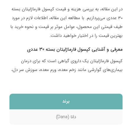
در این مقاله، به بررسی هزینه و قیمت کپسول فارماژلیتان بسته
30 عددی می‌پردازیم. با مطالعه این مقاله، اطلاعات لازم در مورد
طیف قیمتی این محصول، عوامل موثر بر قیمت و نحوه خرید با
بهترین قیمت را در اختیار خواهید داشت.
معرفی و آشنایی کپسول فارماژلیتان بسته 30 عددی
کپسول فارماژلیتان یک داروی گیاهی است که برای درمان
بیماری‌های گوارشی مانند زخم معده، ورم معده، سوزش سر دل،
رفلاکس معده، یبوست و اسهال استفاده می‌شود. این دارو حاوی
عصاره گیاهان رازیانه، گل گاوزبان، بابونه و نعناع است.
ترکیبات کپسول فارماژلیتان
برند
هر کپسول فارماژلیتان حاوی 100 میلی‌گرم عصاره رازیانه، 50
دانا (Dana)
میلی‌گرم عصاره گل گاوزبان، 50 میلی‌گرم عصاره بابونه و 50