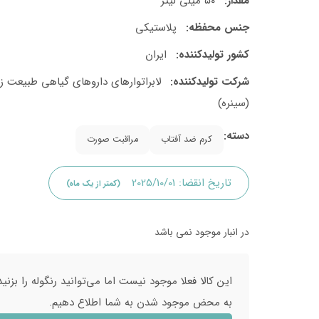
مقدار:
۵۰ میلی لیتر
جنس محفظه:
پلاستیکی
کشور تولید‎کننده:
ایران
شرکت تولید‎کننده:
لابراتوارهای داروهای گیاهی طبیعت ز
(سینره)
دسته:
کرم ضد آفتاب
مراقبت صورت
تاریخ انقضا:
2025/10/01
(کمتر از یک ماه)
در انبار موجود نمی باشد
این کالا فعلا موجود نیست اما می‌توانید رنگوله را بزنید
به محض موجود شدن به شما اطلاع دهیم.