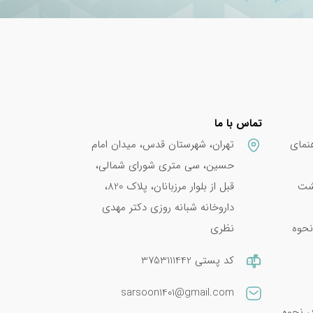
تماس با ما
نمای
تهران، شهرستان قدس، میدان امام
حسین، سی متری شورای شمالی،
پشت
قبل از بلوار مرزبانان، پلاک 820،
داروخانه شبانه روزی دکتر مهدی
نحوه
نظری
کد پستی 3753111442
sarsoon1401@gmail.com
امین E 400؛ فواید، نحوه