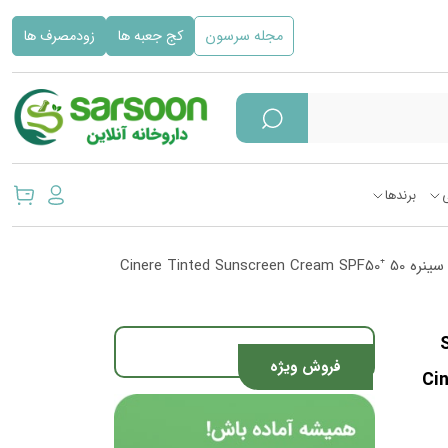
مجله سرسون
کج جعبه ها
زودمصرف ها
برندها
/ کرم ضد آفتاب رنگی بژطبیعی پوست چرب SPF50 سینره Cinere Tinted Sunscreen Cream SPF50⁺ 50
 SPF50
فروش ویژه
Ci⁺