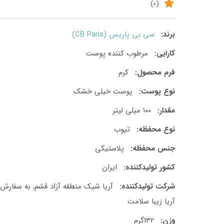
(0)
برند:
سی بی پاریس (CB Paris)
کارایی:
مرطوب کننده پوست
فرم محصول:
کرم
نوع پوست:
پوست خیلی خشک
مقدار:
۱۰۰ میلی لیتر
نوع محفظه:
تیوب
جنس محفظه:
پلاستیکی
کشور تولید‎کننده:
ایران
شرکت تولید‎کننده:
آریا شیک منطقه آزاد قشم, به سفارش
آریا زیبا سلامت
وزن:
132گرم