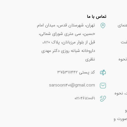
تماس با ما
نمای
تهران، شهرستان قدس، میدان امام
حسین، سی متری شورای شمالی،
پشت
قبل از بلوار مرزبانان، پلاک 820،
داروخانه شبانه روزی دکتر مهدی
نحوه
نظری
کد پستی 3753111442
sarsoon1401@gmail.com
امین E 400؛ فواید، نحوه
021-46810061
و
صورت و