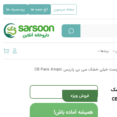
مجله سرسون
کج جعبه ها
زودمصرف ها
برندها
/ کرم مرطوب کننده صورت و بدن پوست خیلی خشک سی بی پاریس CB Paris Atopic
شک
فروش ویژه
CB 