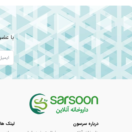
مس
۰,۵mcg
منگنز
۱,۵mg
کروم
۷,۵mcg
مولیبدنوم
۷,۵mcg
با عضو
پتاسیم
۱۸mg
کلر
۱۱mg
*نیاز مصرف روزانه از طرف شرکت سازنده مشخص ن
**درصد مصرف روزانه از طرف شرکت سازنده مشخص
g = گرم / mg = میلی گرم / µg یا mcg = میکروگرم / IU = واحد بین المللی
نوشته های مرتبط:
بهترین مولتی ویتامین برای خانم‌ ها
بهترین قرص تقویتی بدن چیست؟
درباره سرسون
لینک ها
فواید مصرف روزانه مولتی ویتامین