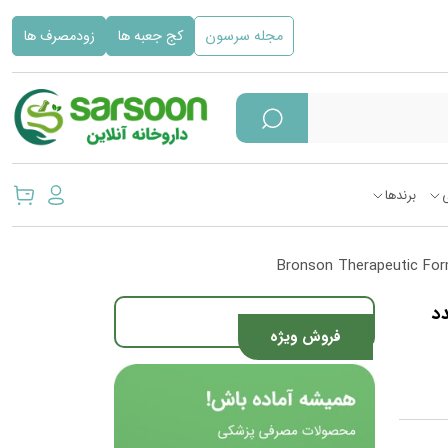
مجله سرسون
کج جعبه ها
زودمصرف ها
برندها
ون آهن برونسون 60 عدد
فروش ویژه