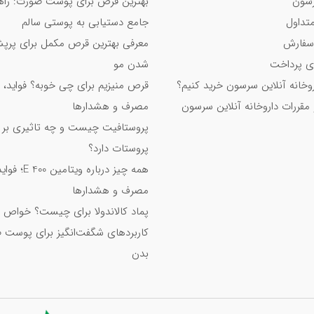
سون
بهترین قرص برای پوست صورت: راه
؟
تداول
جامع دستیابی به پوستی سالم
لانزا
سفارش
معرفی بهترین قرص مکمل برای پر
 پرداخت
شدن مو
اروخانه آنلاین سرسون خرید کنیم؟
قرص منیزیم برای چی خوبه؟ فواید، 
 مقررات داروخانه آنلاین سرسون
مصرف و هشدارها
پروستافیت چیست و چه تاثیری بر
پروستات دارد؟
همه چیز درباره ویت
مصرف و هشدارها
پماد کالاندولا برای چیست؟ خواص 
کاربردهای شگفت‌انگیز برای پوست 
بدن