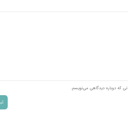
**
**
**
**
**
**
**
**
**
**
انی که دوباره دیدگاهی می‌نویسم.
**
**
**
**