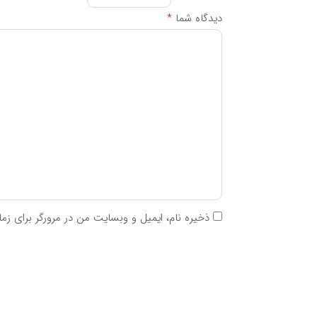
ریبوفلاوین
۵mg
دیدگاه شما
*
نیاسین
۱۰mg
ویتامین B۶
۵mg
فولیک اسید
۲۰۰mcg
ویتامین B۱۲
۵mcg
پانتوتنیک اسید
۱۰mg
بیوتین
۱۰۰mcg
ید
۷۵mcg
زینک
۷,۵mg
کلسیم کربنات
۵۰mg
ذخیره نام، ایمیل و وبسایت من در مرورگر برای زم
کلسیم فسفات
۱۵mg
فسفر
۱۲mg
منیزیم
۴۰mg
سلنیوم
۷,۵mcg