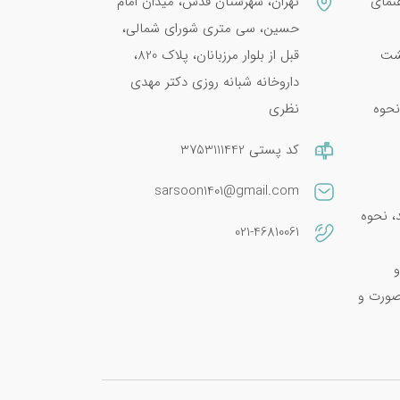
نمای
تهران، شهرستان قدس، میدان امام
حسین، سی متری شورای شمالی،
پشت
قبل از بلوار مرزبانان، پلاک 820،
داروخانه شبانه روزی دکتر مهدی
نحوه
نظری
کد پستی 3753111442
sarsoon1401@gmail.com
امین E 400؛ فواید، نحوه
021-46810061
و
صورت و