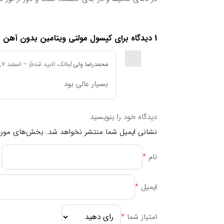
دور از دسترس اطفال نگهداری شود.
1 دیدگاه برای
کپسول مولتی ویتامین بدون آهن برونسون 60 عدد ic Formula 60 Caps
مصرف در دوران بارداری و شیردهی
از مصرف آن در دوران بارداری و شیردهی خودداری شو
محمدرضا ولی
(مالک تایید شده)
–
اسفند 7, 1403
بسیار عالی بود
جدول ترکیبات
ترکیبات
مقدار در هر وعده روزانه
دیدگاه خود را بنویسید
نشانی ایمیل شما منتشر نخواهد شد.
بخش‌های موردن
ویتامین A پالمیتات
۴۰۰۰IU
ویتامین A بتا کاروتن
۱۰۰۰IU
نام
*
ویتامین E
۱۵IU
ویتامین D۳
۲۰۰IU
ایمیل
*
ویتامین C
۱۵۰mg
تیامین
۷,۵mg
امتیاز شما
*