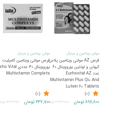
43
57
%
%
مولتی ویتامین و مینرال
مولتی ویتامین و مینرال
قرص AZ مولتی ویتامین پلاس
قرص مولتی ویتامین کامپلیت
کیوتن و لوتئین یوروویتال 60
یوروویتال 30 عددی  Vital
عدد Eurhovital AZ
Multivitamin Complets
Multivitamin Plus Q10 And
Lutein 60 Tablets
(0)
(0)
قیمت
قیمت
897,800
تومان
2,112,000
تومان
432,700
تومان
772,200
توم
فعلی:
اصلی:
897,800تومان.
2,112,000تومان
بود.