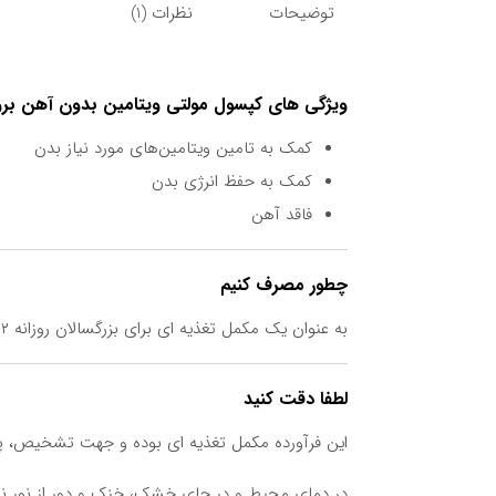
توضیحات
نظرات (1)
ویژگی های کپسول مولتی ویتامین بدون آهن بر
کمک به تامین ویتامین‌های مورد نیاز بدن
کمک به حفظ انرژی بدن
فاقد آهن
چطور مصرف کنیم
به عنوان یک مکمل تغذیه ای برای بزرگسالان روزانه ۲ عدد کپسول همراه با غذا و یا طبق دستور پزشک میل نمایند.
لطفا دقت کنید
این فرآورده مکمل تغذیه ای بوده و جهت تشخیص، پ
در دمای محیط و در جای خشک، خنک و دور از نور نگ