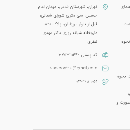
نمای
تهران، شهرستان قدس، میدان امام
حسین، سی متری شورای شمالی،
پشت
قبل از بلوار مرزبانان، پلاک 820،
داروخانه شبانه روزی دکتر مهدی
نحوه
نظری
کد پستی 3753111442
sarsoon1401@gmail.com
امین E 400؛ فواید، نحوه
021-46810061
و
صورت و