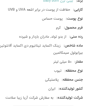
برند:
بیبی برن baby born
کارایی:
حفاظت از پوست در برابر اشعه UVA و UVB
نوع پوست:
پوست حساس
فرم محصول:
کرم
رده سنی:
از بدو تولد, مادران باردار و شیرده
ماده شاخص:
زینک اکساید تیتانیوم دی اکساید آلانتوئین
بیزابولول سیمکالمین
مقدار:
۵۰ میلی لیتر
نوع محفظه:
تیوب
جنس محفظه:
پلاستیکی
کشور تولید‎کننده:
ایران
شرکت تولید‎کننده:
به سفارش شرکت آریا زیبا سلامت