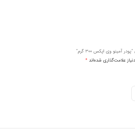
ده است.
درصد نیاز مصرف روزانه
**
۱۳
ر آمینو وی اپکس 300 گرم”
**
یاز علامت‌گذاری شده‌اند
*
**
**
**
**
**
**
**