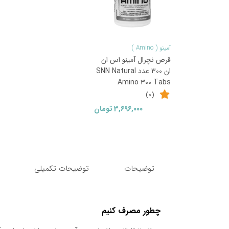
آمینو ( Amino )
قرص نچرال آمینو اس ان
ان 300 عدد SNN Natural
Amino 300 Tabs
(0)
3,696,000
تومان
توضیحات
توضیحات تکمیلی
چطور مصرف کنیم