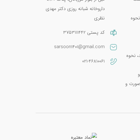
داروخانه شبانه روزی دکتر مهدی
نحوه
نظری
کد پستی 3753111442
sarsoon1401@gmail.com
امین E 400؛ فواید، نحوه
021-46810061
و
صورت و