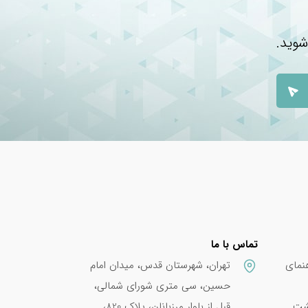
شوید.
تماس با ما
نمای
تهران، شهرستان قدس، میدان امام
حسین، سی متری شورای شمالی،
پشت
قبل از بلوار مرزبانان، پلاک 820،