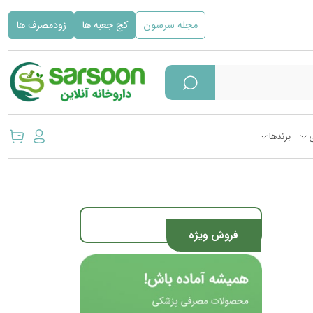
مجله سرسون
کج جعبه ها
زودمصرف ها
برندها
فروش ویژه