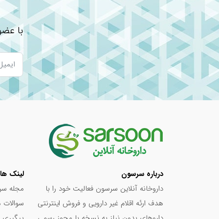
g = گرم / mg = میلی گرم / µg یا mcg = میکروگرم / IU = واحد بین المللی
نوشته های مرتبط:
با عضو
معرفی بهترین ویتامین‌ها برای عضله‌سازی سریع 
قرص فولیک اسید برای چیست؟ + بهترین زمان
بهترین قرص ضد بارداری بدون عوارض
قرص ریتالین چیست؟ + فواید و عوارض
معرفی برترین مکمل های چاقی در داروخانه ها
عوارض قرص اورژانسی بعد رابطه
درباره سرسون
لینک ها
داروخانه آنلاین سرسون فعالیت خود را با
مجله سر
هدف ارئه اقلام غیر دارویی و فروش اینترنتی
سوالات م
داروهای بدون نیاز به نسخه با مجوز رسمی
پیگیری 