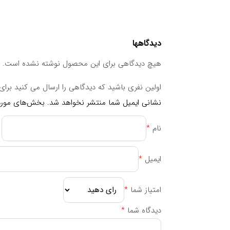
تاکنون تداخل دارویی خاصی برای این دارو گزارش نش
جدول ترکیبات
دیدگاهها
ترکیبات
مقدار در هر ۸ گرم
هیچ دیدگاهی برای این محصول نوشته نشده است.
کالری
۲۵
پروتئین
۶,۵g
اولین نفری باشید که دیدگاهی را ارسال می کنید برای “پود
ال لوسین
۸۸۰۰mg
نشانی ایمیل شما منتشر نخواهد شد.
بخش‌های موردن
ال ایزولوسین
۴۸۰۰mg
نام
*
ال والین
۴۴۰۰mg
ال لیسین
۷۵۰۰mg
ایمیل
*
ال ترونین
۴۵۰۰mg
ال متیونین
۱۶۰۰mg
امتیاز شما
*
ال فنیلالانین
۲۶۰۰mg
دیدگاه شما
*
ال تریپتوفان
۱۳۰۰mg