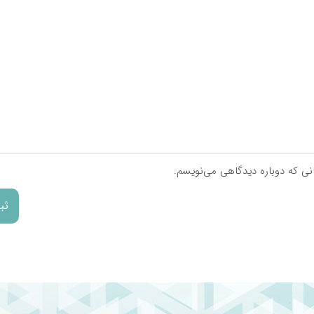
**
**
**
**
**
**
**
**
انی که دوباره دیدگاهی می‌نویسم.
**
**
**
شده است.
 نشده است.