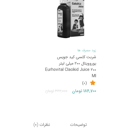
60
%
زود مصرف ها
شربت کلسی کید جویس
یوروویتال ۲۰۰ میلی لیتر
Eurhovital Clacikid Juice ۲۰۰
Ml
(0)
قیمت
قیمت
184,700
تومان
462,000
تومان
فعلی:
اصلی:
184,700تومان.
462,000تومان
بود.
توضیحات
نظرات (0)