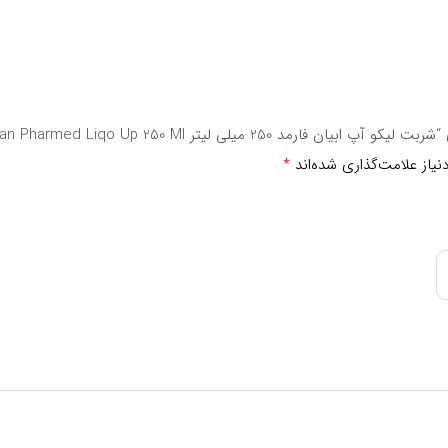
ه مصرف نکنید.
رف شود.
25 میلی لیتر Abian Pharmed Liqo Up 250 Ml”
یاز علامت‌گذاری شده‌اند
*
را قطع و با پزشک یا داروساز خود مشورت نمایید.
خود اطلاع دهید:
ظیم کننده فشار خون.