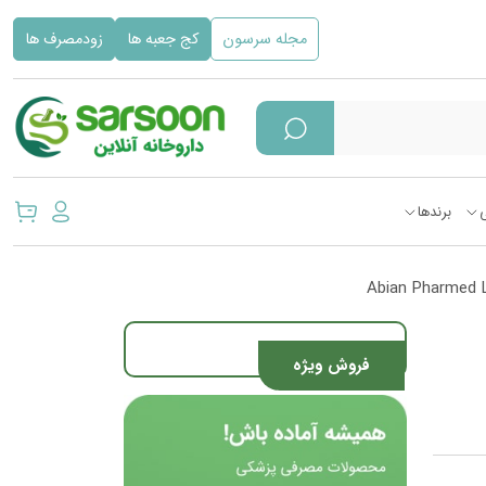
مجله سرسون
کج جعبه ها
زودمصرف ها
برندها
فروش ویژه