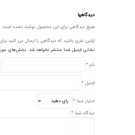
موارد منع مصرف
شربت لیکو آپ ابیان فارمد را بیش از دوز تعیین شد
دیدگاهها
هیچ دیدگاهی برای این محصول نوشته نشده است.
مصرف در دوران بارداری و شیردهی
در دوران بارداری و شیردهی مطابق دستور پزشک مص
اولین نفری باشید که دیدگاهی را ارسال می کنید برای “شربت لیکو آپ ابیان فارمد 0
نشانی ایمیل شما منتشر نخواهد شد.
بخش‌های موردن
عوارض جانبی
نام
*
در صورت مشاهده هر گونه عارضه جانبی، مصرف مکمل 
تداخل دارویی
ایمیل
*
در صورت استفاده از هر یک از داروهای زیر، به پزشک 
امتیاز شما
*
آسپرین، کلوپیدوگرل، وارفارین، هپارین و داروهای تن
دیدگاه شما
*