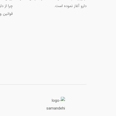
دارو آغاز نموده است.
چرا از د
معرفی انواع مکمل بدنسازی + فواید مکمل های
قوانین و
بهترین مولتی ویتامین برای بدنسازی کدام است