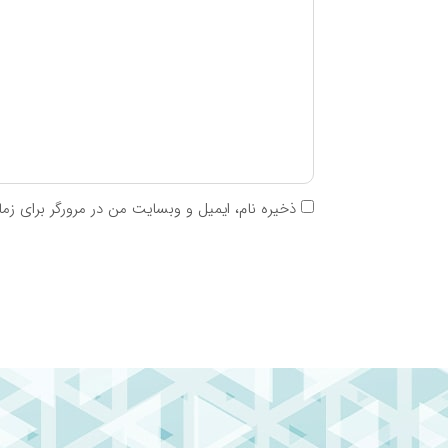
جدول ترکیبات در هر ۵ میلی لیتر شربت لیکو آپ ابیان فارمد
ترکیبات
مقدار در هر وعده روزانه
ویتامین A
۱۲۰۰IU
ویتامین D۳
۶۰۰IU
ویتامین E
۱۰IU
ویتامین C
۶۰mg
ذخیره نام، ایمیل و وبسایت من در مرورگر برای زم
ویتامین B۱
۰,۷mg
ویتامین B۲
۰,۸mg
ویتامین B۳
۸mg
ویتامین B۵
۲mg
ویتامین B۶
۰,۸mg
ویتامین B۱۲
۰,۵mcg
فولیک اسید
۰,۱mg
سلنیوم
۲۰mcg