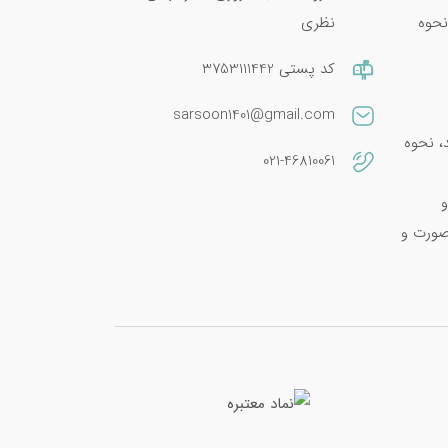
نحوه
نظری
کد پستی 3753111442
sarsoon1401@gmail.com
امین E 400؛ فواید، نحوه
021-46810061
و
صورت و