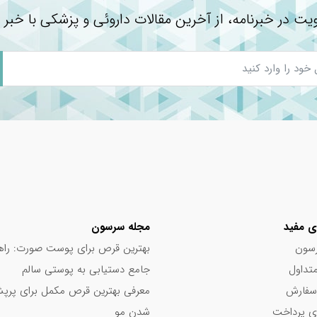
۱۶۷%
یت در خبرنامه، از آخرین مقالات داروئی و پزشکی با خبر 
۱۳۶%
۲۴%
**
**
شده است.
 نشده است.
ی مفید
مجله سرسون
سون
بهترین قرص برای پوست صورت: راه
تداول
جامع دستیابی به پوستی سالم
سفارش
معرفی بهترین قرص مکمل برای پر
د؟
 پرداخت
شدن مو