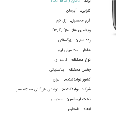
برند:
کامان (Come'On)
کارایی:
آبرسان
فرم محصول:
ژل کرم
ویتامین ها:
B5, E, Q10
رده سنی:
بزرگسالان
مقدار:
200 میلی لیتر
نوع محفظه:
کاسه ای
جنس محفظه:
پلاستیکی
کشور تولید‎کننده:
ایران
شرکت تولید‎کننده:
تولیدی بازرگانی سیلانه سبز
تحت لیسانس:
سوئیس
ابعاد:
نامعلوم