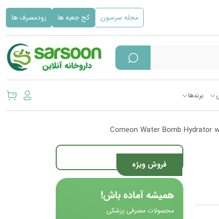
مجله سرسون
کج جعبه ها
زودمصرف ها
برندها
فروش ویژه