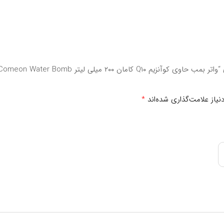
اولین نفری باشید که دیدگاهی را ارسال می کنید برای “واتر بمب حاوی کوآنزیم Q۱۰ کامان ۲۰۰ میلی لیتر eon Water Bomb
یاز علامت‌گذاری شده‌اند
*